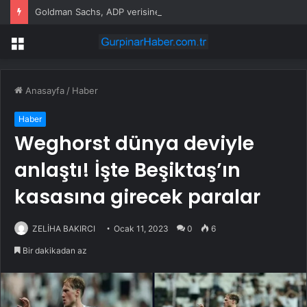
Goldman Sachs, ADP verisine rağmen istihdam tahminini korudu
Menü
Anasayfa
/
Haber
Haber
Weghorst dünya deviyle
anlaştı! İşte Beşiktaş’ın
kasasına girecek paralar
ZELİHA BAKIRCI
Ocak 11, 2023
0
6
Bir dakikadan az