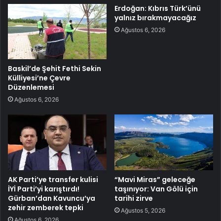
Erdoğan: Kıbrıs Türk’ünü
yalnız bırakmayacağız
Ağustos 6, 2026
Baskil’de Şehit Fethi Sekin
Külliyesi’ne Çevre
Düzenlemesi
Ağustos 6, 2026
AK Parti’ye transfer kulisi
“Mavi Miras” geleceğe
İYİ Parti’yi karıştırdı!
taşınıyor: Van Gölü için
Gürban’dan Kavuncu’ya
tarihi zirve
zehir zemberek tepki
Ağustos 5, 2026
Ağustos 6, 2026