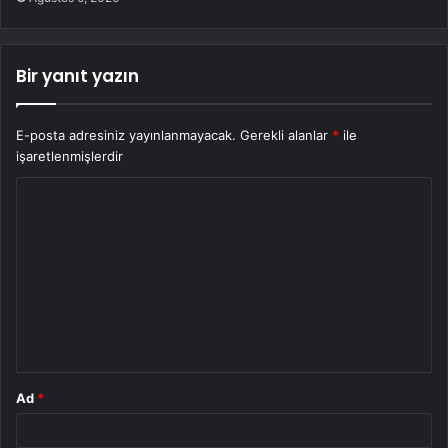
Bir yanıt yazın
E-posta adresiniz yayınlanmayacak.
Gerekli alanlar
*
ile
işaretlenmişlerdir
Y
o
r
u
m
*
Ad
*