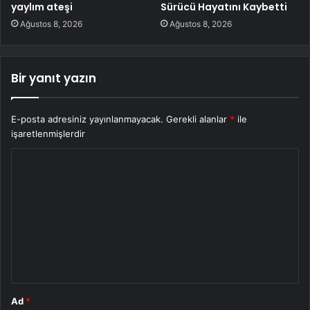
yaylım ateşi
Sürücü Hayatını Kaybetti
Ağustos 8, 2026
Ağustos 8, 2026
Bir yanıt yazın
E-posta adresiniz yayınlanmayacak.
Gerekli alanlar
*
ile
işaretlenmişlerdir
Y
o
r
u
m
*
Ad
*