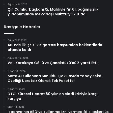
Ağustos 8, 2026
Çin Cumhurbaşkanı Xi, Maldivler’in 61. bağımsızlık
yıldönümünde mevkidaşı Muizzu’yu kutladı
Rastgele Haberler
Ağustos 2, 2025
ABD’de ilk işsizlik sigortası başvuruları beklentilerin
altında kaldı
Ağustos 16, 2025
Vali Karakaya Göllü ve Çanakdüzü’nü Ziyaret Etti
Nisan 18, 2024
Meta AI Kullanıma Sunuldu: Çok Sayıda Yapay Zekâ
Özelliği Ücretsiz Olarak Tek Pakette!
Nisan 11, 2026
DTÖ: Küresel ticaret 80 yılın en ciddi kriziyle karşı
karşıya
Mart 13, 2026
İspanya’nın ABD’ye kullanma izni vermediği iki askeri üs