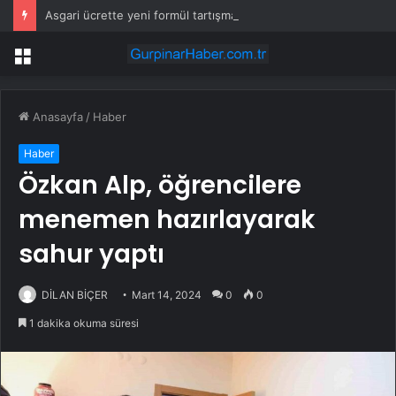
Asgari ücrette yeni formül tartışma yarattı! İşçi ve işveren karşı karşıya
Menü
Anasayfa
/
Haber
Haber
Özkan Alp, öğrencilere
menemen hazırlayarak
sahur yaptı
DİLAN BİÇER
Mart 14, 2024
0
0
1 dakika okuma süresi