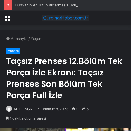
Dünyanın en uzun aktarmasız uçuşunda tarihi rekor: 24 saatten fazla havada kaldılar
Menü
Anasayfa
/
Yaşam
Yaşam
Taçsız Prenses 12.Bölüm Tek
Parça İzle Ekranı: Taçsız
Prenses Son Bölüm Tek
Parça Full İzle
ADİL ENGİZ
Temmuz 8, 2023
0
5
1 dakika okuma süresi