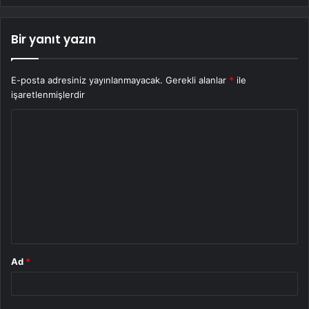
Bir yanıt yazın
E-posta adresiniz yayınlanmayacak.
Gerekli alanlar
*
ile
işaretlenmişlerdir
Y
o
r
u
m
*
Ad
*