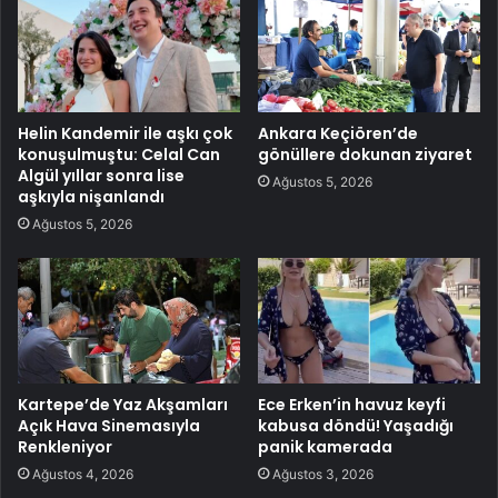
Helin Kandemir ile aşkı çok
Ankara Keçiören’de
konuşulmuştu: Celal Can
gönüllere dokunan ziyaret
Algül yıllar sonra lise
Ağustos 5, 2026
aşkıyla nişanlandı
Ağustos 5, 2026
Kartepe’de Yaz Akşamları
Ece Erken’in havuz keyfi
Açık Hava Sinemasıyla
kabusa döndü! Yaşadığı
Renkleniyor
panik kamerada
Ağustos 4, 2026
Ağustos 3, 2026