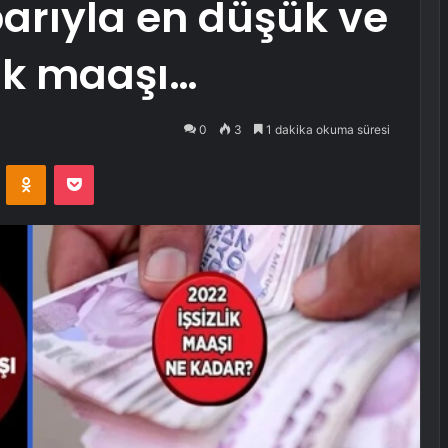
arıyla en düşük ve
lik maaşı…
0
3
1 dakika okuma süresi
VKontakte
Odnoklassniki
Pocket