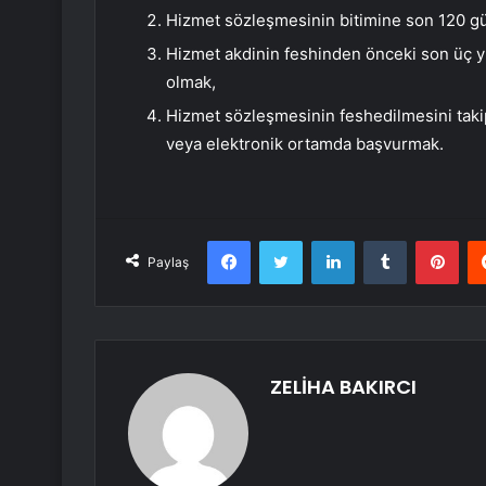
Hizmet sözleşmesinin bitimine son 120 gü
Hizmet akdinin feshinden önceki son üç yı
olmak,
Hizmet sözleşmesinin feshedilmesini tak
veya elektronik ortamda başvurmak.
Facebook
Twitter
LinkedIn
Tumblr
Pint
Paylaş
ZELİHA BAKIRCI