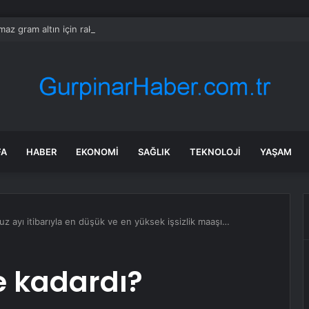
ılmaz gram altın için rakam verdi: Yarın akşama işaret etti
FA
HABER
EKONOMI
SAĞLIK
TEKNOLOJI
YAŞAM
uz ayı itibarıyla en düşük ve en yüksek işsizlik maaşı…
ne kadardı?