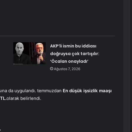
AKP’li ismin bu iddiası
doğruysa çok tartışılır:
‘Öcalan onayladı’
Ağustos 7, 2026
aaşına da uygulandı. temmuzdan
En düşük işsizlik maaşı
 TL.
olarak belirlendi.
,