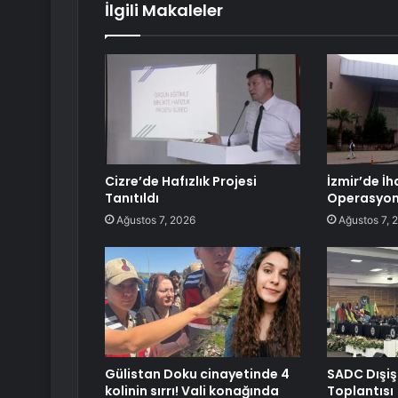
İlgili Makaleler
Cizre’de Hafızlık Projesi
İzmir’de İh
Tanıtıldı
Operasyonu
Ağustos 7, 2026
Ağustos 7, 
Gülistan Doku cinayetinde 4
SADC Dışiş
kolinin sırrı! Vali konağında
Toplantısı