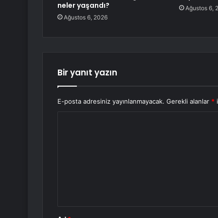
neler yaşandı?
Ağustos 6, 
Ağustos 6, 2026
Bir yanıt yazın
E-posta adresiniz yayınlanmayacak.
Gerekli alanlar
*
i
Y
o
r
u
m
*