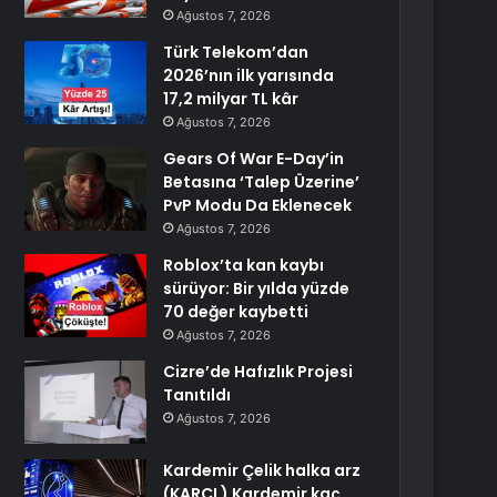
Ağustos 7, 2026
Türk Telekom’dan
2026’nın ilk yarısında
17,2 milyar TL kâr
Ağustos 7, 2026
Gears Of War E-Day’in
Betasına ‘Talep Üzerine’
PvP Modu Da Eklenecek
Ağustos 7, 2026
Roblox’ta kan kaybı
sürüyor: Bir yılda yüzde
70 değer kaybetti
Ağustos 7, 2026
Cizre’de Hafızlık Projesi
Tanıtıldı
Ağustos 7, 2026
Kardemir Çelik halka arz
(KARCL) Kardemir kaç