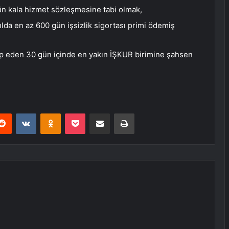
n kala hizmet sözleşmesine tabi olmak,
lda en az 600 gün işsizlik sigortası primi ödemiş
ip eden 30 gün içinde en yakın İŞKUR birimine şahsen
erest
Reddit
VKontakte
Odnoklassniki
Pocket
E-Posta ile paylaş
Yazdır