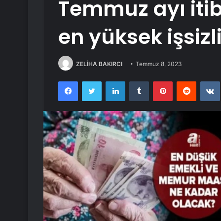
Temmuz ayı itib
en yüksek işsiz
ZELİHA BAKIRCI
Temmuz 8, 2023
Facebook
Twitter
LinkedIn
Tumblr
Pinterest
Reddit