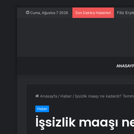
Filiz Ery
Cuma, Ağustos 7 2026
Son Dakika Haberleri
ANASAY
Anasayfa
/
Haber
/
İşsizlik maaşı ne kadardı? Temm
Haber
İşsizlik maaşı 