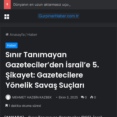
Dünyanın en uzun aktarmasız uçuşunda tarihi rekor: 24 saatten fazla havada kaldılar
Menü
Anasayfa
/
Haber
Haber
Sınır Tanımayan
Gazeteciler’den İsrail’e 5.
Şikayet: Gazetecilere
Yönelik Savaş Suçları
MEHMET HAZBİN KAZBEK
Ekim 3, 2025
0
0
1 dakika okuma süresi