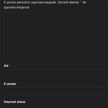
E-posta adresiniz yayınlanmayacak.
Gerekli alanlar
*
ile
işaretlenmişlerdir
Y
o
r
u
m
*
Ad
*
E-posta
*
İnternet sitesi