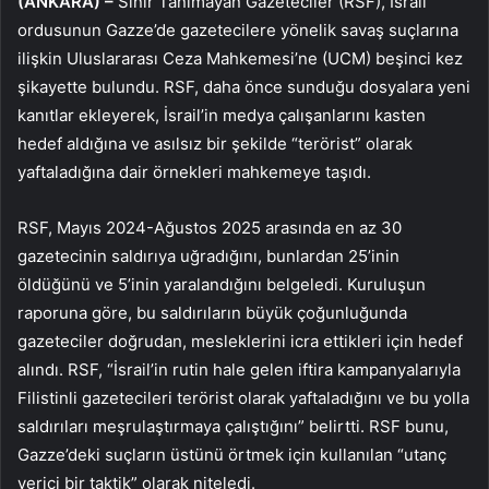
(ANKARA) –
Sınır Tanımayan Gazeteciler (RSF), İsrail
ordusunun Gazze’de gazetecilere yönelik savaş suçlarına
ilişkin Uluslararası Ceza Mahkemesi’ne (UCM) beşinci kez
şikayette bulundu. RSF, daha önce sunduğu dosyalara yeni
kanıtlar ekleyerek, İsrail’in medya çalışanlarını kasten
hedef aldığına ve asılsız bir şekilde “terörist” olarak
yaftaladığına dair örnekleri mahkemeye taşıdı.
RSF, Mayıs 2024-Ağustos 2025 arasında en az 30
gazetecinin saldırıya uğradığını, bunlardan 25’inin
öldüğünü ve 5’inin yaralandığını belgeledi. Kuruluşun
raporuna göre, bu saldırıların büyük çoğunluğunda
gazeteciler doğrudan, mesleklerini icra ettikleri için hedef
alındı. RSF, “İsrail’in rutin hale gelen iftira kampanyalarıyla
Filistinli gazetecileri terörist olarak yaftaladığını ve bu yolla
saldırıları meşrulaştırmaya çalıştığını” belirtti. RSF bunu,
Gazze’deki suçların üstünü örtmek için kullanılan “utanç
verici bir taktik” olarak niteledi.