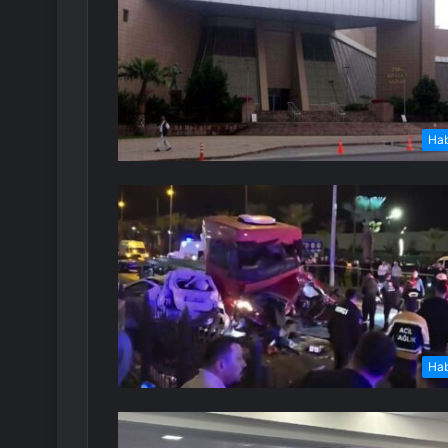
Ha
Ha