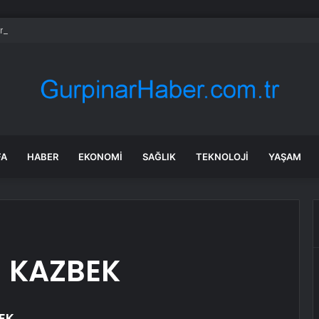
rette yeni formül tartışma yarattı! İşçi ve işveren karşı karşıya
FA
HABER
EKONOMI
SAĞLIK
TEKNOLOJI
YAŞAM
 KAZBEK
EK