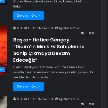
ber
Adnan Beker, dikkat çeken bir açıklamada bulundu.
Beker,…
Devamını Oku »
MEHMET HAZBİN KAZBEK
Ağustos 8, 2026
0
0
Başkan Hatice Gençay:
“Didim’in Minik Ev Sahiplerine
Sahip Çıkmaya Devam
Edeceğiz”
Didim Belediyesi tarafından koruma altına alınan
ber
caretta caretta yuvalarından çıkan yavrular, güvenli bir
şekilde denizle buluştu.
Devamını Oku »
MEHMET HAZBİN KAZBEK
Ağustos 8, 2026
0
0