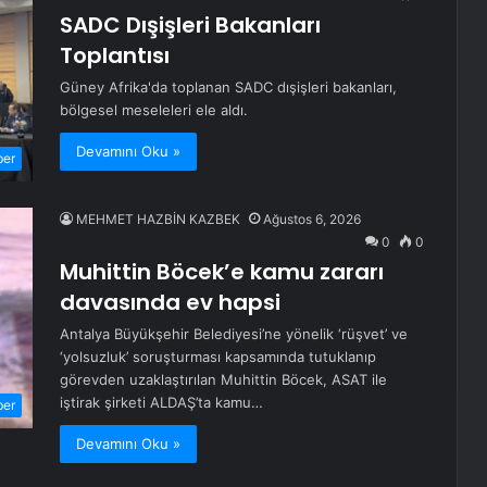
SADC Dışişleri Bakanları
Toplantısı
Güney Afrika'da toplanan SADC dışişleri bakanları,
bölgesel meseleleri ele aldı.
Devamını Oku »
ber
MEHMET HAZBİN KAZBEK
Ağustos 6, 2026
0
0
Muhittin Böcek’e kamu zararı
davasında ev hapsi
Antalya Büyükşehir Belediyesi’ne yönelik ‘rüşvet’ ve
‘yolsuzluk’ soruşturması kapsamında tutuklanıp
görevden uzaklaştırılan Muhittin Böcek, ASAT ile
iştirak şirketi ALDAŞ’ta kamu…
ber
Devamını Oku »