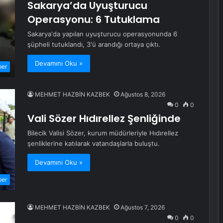
Sakarya’da Uyuşturucu
Operasyonu: 6 Tutuklama
Sakarya'da yapılan uyuşturucu operasyonunda 6
şüpheli tutuklandı, 3'ü arandığı ortaya çıktı.
Devamını Oku »
ber
MEHMET HAZBİN KAZBEK
Ağustos 8, 2026
0
0
Vali Sözer Hıdırellez Şenliğinde
Bilecik Valisi Sözer, kurum müdürleriyle Hıdırellez
şenliklerine katılarak vatandaşlarla buluştu.
Devamını Oku »
ber
MEHMET HAZBİN KAZBEK
Ağustos 7, 2026
0
0