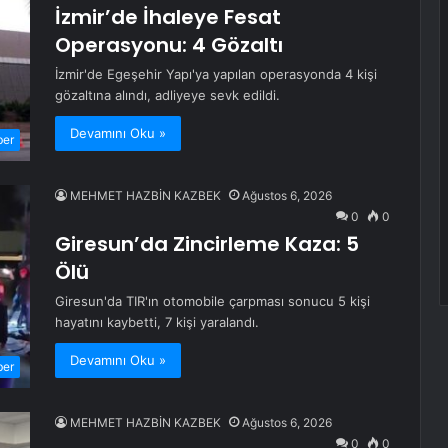
İzmir’de İhaleye Fesat
Operasyonu: 4 Gözaltı
İzmir'de Egeşehir Yapı'ya yapılan operasyonda 4 kişi
gözaltına alındı, adliyeye sevk edildi.
Devamını Oku »
ber
MEHMET HAZBİN KAZBEK
Ağustos 6, 2026
0
0
Giresun’da Zincirleme Kaza: 5
Ölü
Giresun'da TIR'ın otomobile çarpması sonucu 5 kişi
hayatını kaybetti, 7 kişi yaralandı.
Devamını Oku »
ber
MEHMET HAZBİN KAZBEK
Ağustos 6, 2026
0
0