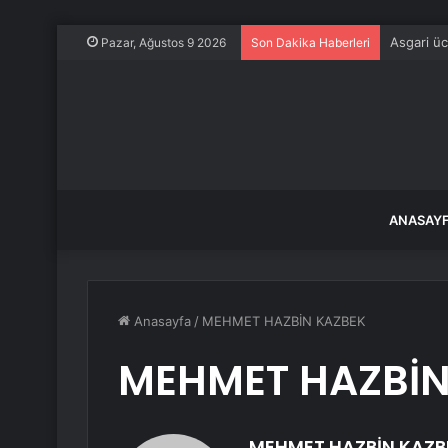
Asgari üc
Pazar, Ağustos 9 2026
Son Dakika Haberleri
ANASAY
Anasayfa
/
MEHMET HAZBİN KAZBEK
MEHMET HAZBİN
MEHMET HAZBİN KAZB