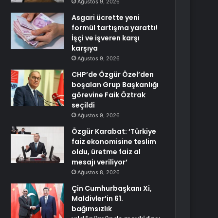
Ağustos 9, 2026
Asgari ücrette yeni
formül tartışma yarattı!
İşçi ve işveren karşı
karşıya
Ağustos 9, 2026
CHP’de Özgür Özel’den
boşalan Grup Başkanlığı
görevine Faik Öztrak
seçildi
Ağustos 9, 2026
Özgür Karabat: ‘Türkiye
faiz ekonomisine teslim
oldu, üretme faiz al
mesajı veriliyor’
Ağustos 8, 2026
Çin Cumhurbaşkanı Xi,
Maldivler’in 61.
bağımsızlık