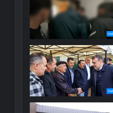
Ha
Ha