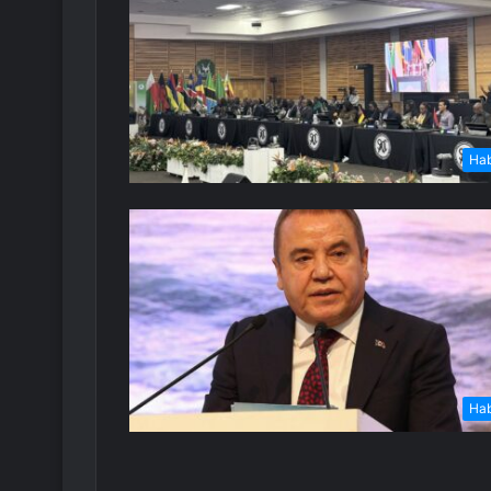
Ha
Ha