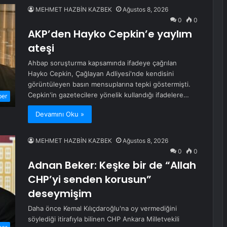
MEHMET HAZBİN KAZBEK
Ağustos 8, 2026
0
0
AKP’den Hayko Cepkin’e yaylım
ateşi
Ahbap soruşturma kapsamında ifadeye çağrılan
Hayko Cepkin, Çağlayan Adliyesi'nde kendisini
görüntüleyen basın mensuplarına tepki göstermişti.
Cepkin'in gazetecilere yönelik kullandığı ifadelere…
ber
Devamını Oku »
MEHMET HAZBİN KAZBEK
Ağustos 8, 2026
0
0
Adnan Beker: Keşke bir de “Allah
CHP’yi senden korusun”
deseymişim
Daha önce Kemal Kılıçdaroğlu'na oy vermediğini
söylediği itirafıyla bilinen CHP Ankara Milletvekili