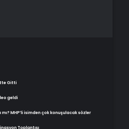
tte Gitti
deo geldi
tı mı? MHP’li isimden çok konuşulacak sözler
inasyon Toplantısı