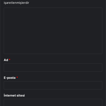
işaretlenmişlerdir
Y
o
r
u
m
*
Ad
*
E-posta
*
İnternet sitesi