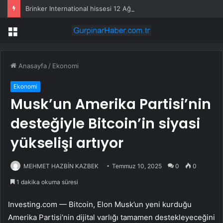
Brinker International hissesi 12 Ağustos’ta yüzde 6,6 hareket edebilir
Menü
Anasayfa
/
Ekonomi
Ekonomi
Musk’un Amerika Partisi’nin
desteğiyle Bitcoin’in siyasi
yükselişi artıyor
MEHMET HAZBİN KAZBEK
Temmuz 10, 2025
0
0
1 dakika okuma süresi
Investing.com — Bitcoin, Elon Musk’un yeni kurduğu
Amerika Partisi’nin dijital varlığı tamamen destekleyeceğini