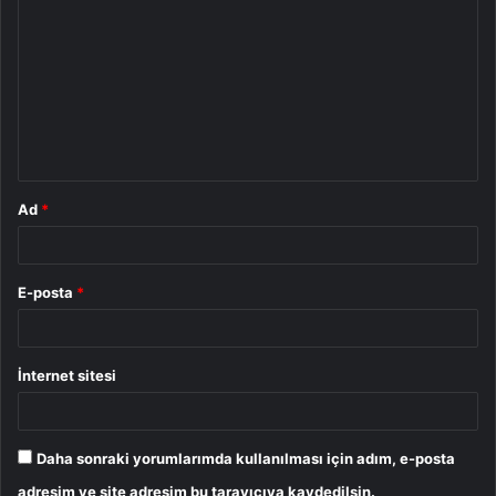
o
r
u
m
*
Ad
*
E-posta
*
İnternet sitesi
Daha sonraki yorumlarımda kullanılması için adım, e-posta
adresim ve site adresim bu tarayıcıya kaydedilsin.