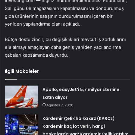
Investing.com — İngiliz indirim perakendecisi Poundland,
Salı günü 68 mağazasının kapatılmasını ve dondurulmuş
gıda ürünlerinin satışının durdurulmasını içeren bir
yeniden yapılandırma planı açıkladı.
Bütçe dostu zincir, bu değişiklikleri mevcut iş zorluklarını
ele almayı amaçlayan daha geniş yeniden yapılandırma
çabaları kapsamında duyurdu.
İlgili Makaleler
Apollo, easyJet’i 5,7 milyar sterline
satın alıyor
Ağustos 7, 2026
Kardemir Çelik halka arz (KARCL)
Kardemir kaç lot verir, hangi
bankalarda var? Kardemir Çelik katılım