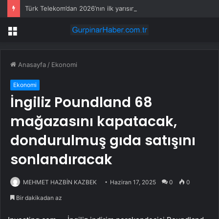
Türk Telekom’dan 2026’nın ilk yarısında 17,2 milyar TL kâr
Menü
Anasayfa
/
Ekonomi
Ekonomi
İngiliz Poundland 68
mağazasını kapatacak,
dondurulmuş gıda satışını
sonlandıracak
MEHMET HAZBİN KAZBEK
Haziran 17, 2025
0
0
Bir dakikadan az