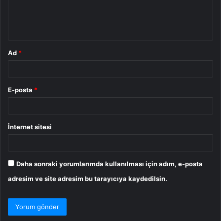
m
*
Ad
*
E-posta
*
İnternet sitesi
Daha sonraki yorumlarımda kullanılması için adım, e-posta
adresim ve site adresim bu tarayıcıya kaydedilsin.