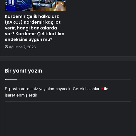
Kardemir Çelik halka arz
(KARCL) Kardemir kaç lot
verir, hangi bankalarda
var? Kardemir Çelik katılım
endeksine uygun mu?
Ağustos 7, 2026
Bir yanıt yazın
E-posta adresiniz yayınlanmayacak.
Gerekli alanlar
*
ile
işaretlenmişlerdir
Y
o
r
u