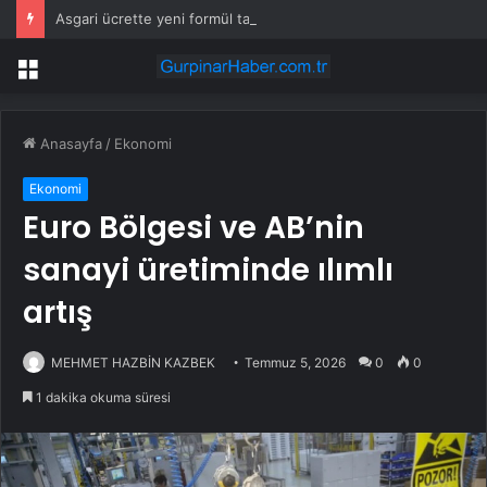
Asgari ücrette yeni formül tartışma yarattı! İşçi ve işveren karşı karşıya
Menü
Anasayfa
/
Ekonomi
Ekonomi
Euro Bölgesi ve AB’nin
sanayi üretiminde ılımlı
artış
MEHMET HAZBİN KAZBEK
Temmuz 5, 2026
0
0
1 dakika okuma süresi