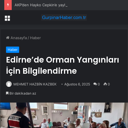
AKP’den Hayko Cepkin’e yaylım ateşi
Menü
Anasayfa
/
Haber
Haber
Edirne’de Orman Yangınları
İçin Bilgilendirme
MEHMET HAZBİN KAZBEK
Ağustos 6, 2025
0
0
Bir dakikadan az