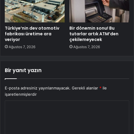
Türkiye’nin dev otomotiv
Bir dönemin sonu! Bu
fabrikası üretime ara
tutarlar artık ATM’den
veriyor
çekilemeyecek
Ağustos 7, 2026
Ağustos 7, 2026
Bir yanıt yazın
E-posta adresiniz yayınlanmayacak.
Gerekli alanlar
*
ile
işaretlenmişlerdir
Y
o
r
u