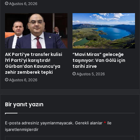
Ağustos 6, 2026
AK Parti’ye transfer kulisi
“Mavi Miras” geleceğe
İYİ Parti’yi karıştırdı!
taşınıyor: Van Gölü için
Gürban’dan Kavuncu’ya
tarihi zirve
zehir zemberek tepki
Ağustos 5, 2026
Ağustos 6, 2026
Bir yanıt yazın
E-posta adresiniz yayınlanmayacak.
Gerekli alanlar
*
ile
işaretlenmişlerdir