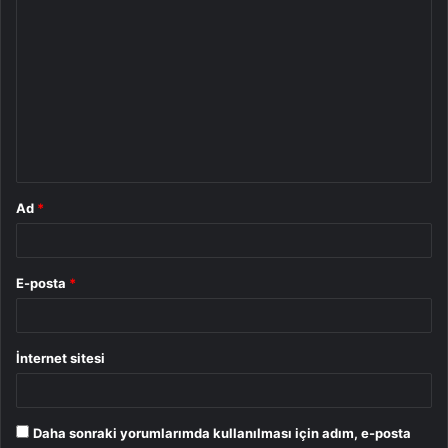
Y
o
r
u
m
*
Ad
*
E-posta
*
İnternet sitesi
Daha sonraki yorumlarımda kullanılması için adım, e-posta