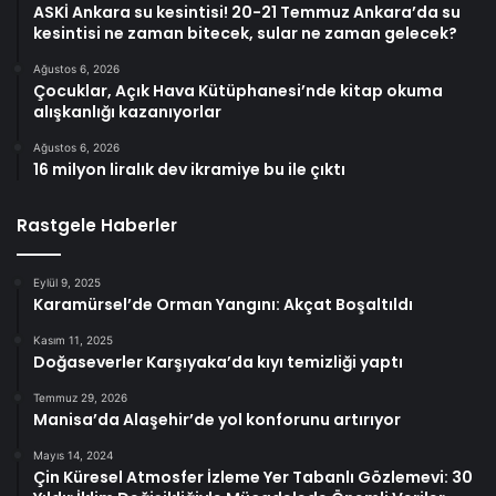
ASKİ Ankara su kesintisi! 20-21 Temmuz Ankara’da su
kesintisi ne zaman bitecek, sular ne zaman gelecek?
Ağustos 6, 2026
Çocuklar, Açık Hava Kütüphanesi’nde kitap okuma
alışkanlığı kazanıyorlar
Ağustos 6, 2026
16 milyon liralık dev ikramiye bu ile çıktı
Rastgele Haberler
Eylül 9, 2025
Karamürsel’de Orman Yangını: Akçat Boşaltıldı
Kasım 11, 2025
Doğaseverler Karşıyaka’da kıyı temizliği yaptı
Temmuz 29, 2026
Manisa’da Alaşehir’de yol konforunu artırıyor
Mayıs 14, 2024
Çin Küresel Atmosfer İzleme Yer Tabanlı Gözlemevi: 30