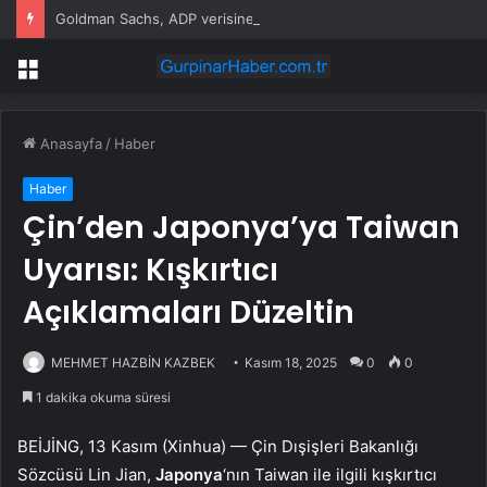
Goldman Sachs, ADP verisine rağmen istihdam tahminini korudu
Menü
Anasayfa
/
Haber
Haber
Çin’den Japonya’ya Taiwan
Uyarısı: Kışkırtıcı
Açıklamaları Düzeltin
MEHMET HAZBİN KAZBEK
Kasım 18, 2025
0
0
1 dakika okuma süresi
BEİJİNG, 13 Kasım (Xinhua) — Çin Dışişleri Bakanlığı
Sözcüsü Lin Jian,
Japonya
‘nın Taiwan ile ilgili kışkırtıcı