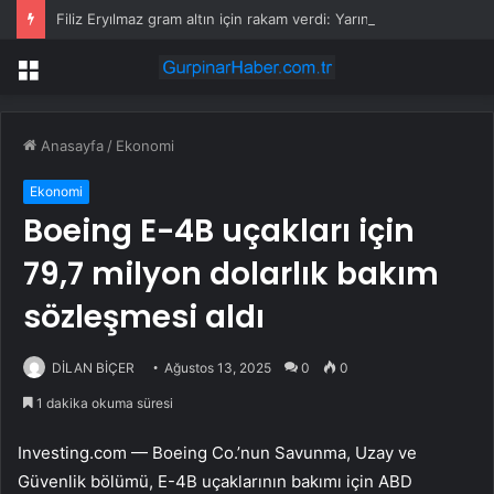
Filiz Eryılmaz gram altın için rakam verdi: Yarın akşama işaret etti
Menü
Anasayfa
/
Ekonomi
Ekonomi
Boeing E-4B uçakları için
79,7 milyon dolarlık bakım
sözleşmesi aldı
DİLAN BİÇER
Ağustos 13, 2025
0
0
1 dakika okuma süresi
Investing.com — Boeing Co.’nun Savunma, Uzay ve
Güvenlik bölümü, E-4B uçaklarının bakımı için ABD