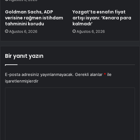
Goldman Sachs, ADP
Yozgat’ta esnafın fiyat
verisine rağmen istihdam
artışı isyanı: ‘Kenara para
tahminini korudu
kalmadı’
Ağustos 6, 2026
Ağustos 6, 2026
Bir yanıt yazın
E-posta adresiniz yayınlanmayacak.
Gerekli alanlar
*
ile
işaretlenmişlerdir
Y
o
r
u
m
*