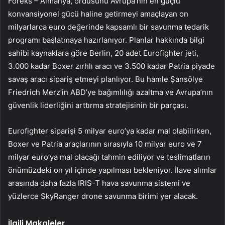
Foreks – Almanya, ordusunu Avrupa’nın en güçlü
konvansiyonel gücü haline getirmeyi amaçlayan on
milyarlarca euro değerinde kapsamlı bir savunma tedarik
programı başlatmaya hazırlanıyor. Planlar hakkında bilgi
sahibi kaynaklara göre Berlin, 20 adet Eurofighter jeti,
3.000 kadar Boxer zırhlı aracı ve 3.500 kadar Patria piyade
savaş aracı sipariş etmeyi planlıyor. Bu hamle Şansölye
Friedrich Merz’in ABD’ye bağımlılığı azaltma ve Avrupa’nın
güvenlik liderliğini arttırma stratejisinin bir parçası.
Eurofighter siparişi 5 milyar euro’ya kadar mal olabilirken,
Boxer ve Patria araçlarının sırasıyla 10 milyar euro ve 7
milyar euro’ya mal olacağı tahmin ediliyor ve teslimatların
önümüzdeki on yıl içinde yapılması bekleniyor. İlave alımlar
arasında daha fazla IRIS-T hava savunma sistemi ve
yüzlerce SkyRanger drone savunma birimi yer alacak.
İlgili Makaleler