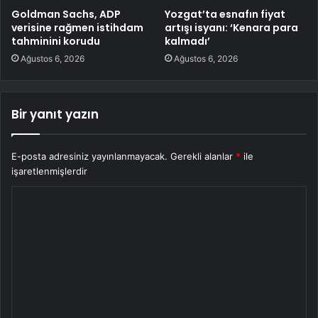
Goldman Sachs, ADP
Yozgat’ta esnafın fiyat
verisine rağmen istihdam
artışı isyanı: ‘Kenara para
tahminini korudu
kalmadı’
Ağustos 6, 2026
Ağustos 6, 2026
Bir yanıt yazın
E-posta adresiniz yayınlanmayacak.
Gerekli alanlar
*
ile
işaretlenmişlerdir
Y
o
r
u
m
*