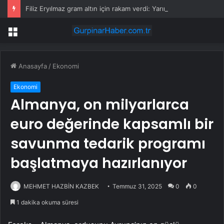
Filiz Eryılmaz gram altın için rakam verdi: Yarın akşama işaret etti
Menü
Anasayfa
/
Ekonomi
Ekonomi
Almanya, on milyarlarca
euro değerinde kapsamlı bir
savunma tedarik programı
başlatmaya hazırlanıyor
MEHMET HAZBİN KAZBEK
Temmuz 31, 2025
0
0
1 dakika okuma süresi