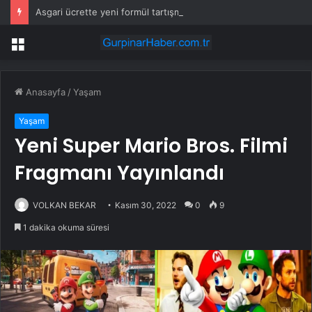
Asgari ücrette yeni formül tartışma yarattı! İşçi ve işveren karşı karşıya
Menü
Anasayfa
/
Yaşam
Yaşam
Yeni Super Mario Bros. Filmi
Fragmanı Yayınlandı
VOLKAN BEKAR
Kasım 30, 2022
0
9
1 dakika okuma süresi