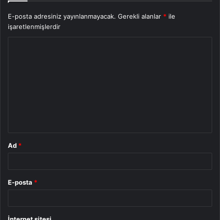
E-posta adresiniz yayınlanmayacak.
Gerekli alanlar
*
ile
işaretlenmişlerdir
Y
o
r
u
m
*
Ad
*
E-posta
*
İnternet sitesi