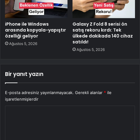
iPhone ile Windows
Galaxy Z Fold 8 serisi ön
arasında kopyala-yapıştır
satış rekoru kırdı: Tek
özelliği geliyor
ülkede dakikada 140 cihaz
satıldı!
Ağustos 5, 2026
Ağustos 5, 2026
Bir yanıt yazın
E-posta adresiniz yayınlanmayacak.
Gerekli alanlar
*
ile
işaretlenmişlerdir
Y
o
r
u