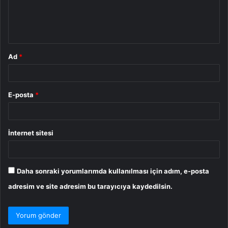
m
*
Ad
*
E-posta
*
İnternet sitesi
Daha sonraki yorumlarımda kullanılması için adım, e-posta
adresim ve site adresim bu tarayıcıya kaydedilsin.