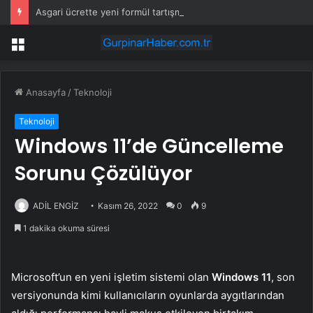
Asgari ücrette yeni formül tartışma yarattı! İşçi ve işveren karşı karşıya
Menü
Anasayfa
/
Teknoloji
Teknoloji
Windows 11’de Güncelleme
Sorunu Çözülüyor
ADİL ENGİZ
Kasım 26, 2022
0
9
1 dakika okuma süresi
Microsoft’un en yeni işletim sistemi olan
Windows 11
, son
versiyonunda kimi kullanıcıların oyunlarda aygıtlarından