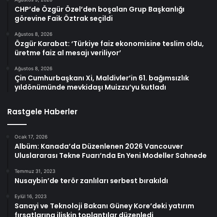
CHP’de Özgür Özel’den boşalan Grup Başkanlığı
görevine Faik Öztrak seçildi
Ağustos 8, 2026
Özgür Karabat: ‘Türkiye faiz ekonomisine teslim oldu,
üretme faiz al mesajı veriliyor’
Ağustos 8, 2026
Çin Cumhurbaşkanı Xi, Maldivler’in 61. bağımsızlık
yıldönümünde mevkidaşı Muizzu’yu kutladı
Rastgele Haberler
Ocak 17, 2026
Albüm: Kanada’da Düzenlenen 2026 Vancouver
Uluslararası Tekne Fuarı’nda En Yeni Modeller Sahnede
Temmuz 31, 2023
Nusaybin’de terör zanlıları serbest bırakıldı
Eylül 16, 2023
Sanayi ve Teknoloji Bakanı Güney Kore’deki yatırım
fırsatlarına ilişkin toplantılar düzenledi