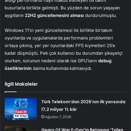
aldığı performansı hayli makus etkileyen birtakım
kusurlarla birlikte gelmişti. Bu yüzden de sorun yaşayan
aygıtların
22H2 güncellemesini alması
durdurulmuştu.
Windows 11’in yeni güncellemesi ile birlikte birtakım
oyunlarda ve uygulamalarda performans problemleri
ortaya çıkmış, yer yer oyunlardaki FPS kıymetleri 25’e
kadar düşmüştü. Pek çok kullanıcı bu durumdan şikayetçi
olurken, sorunun nedeni olarak ise GPU’ların
debug
özelliklerinin
daima kullanımda kalmasıydı.
İlgili Makaleler
Türk Telekom’dan 2026’nın ilk yarısında
17,2 milyar TL kâr
Ağustos 7, 2026
Gears Of War E-Day’in Betasına ‘Talep