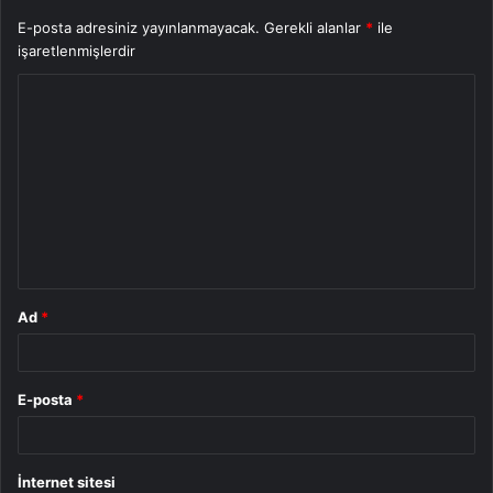
E-posta adresiniz yayınlanmayacak.
Gerekli alanlar
*
ile
işaretlenmişlerdir
Y
o
r
u
m
*
Ad
*
E-posta
*
İnternet sitesi