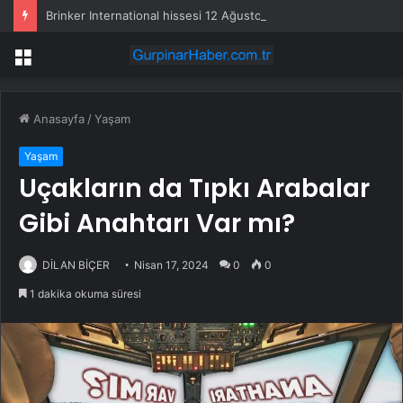
Brinker International hissesi 12 Ağustos’ta yüzde 6,6 hareket edebilir
Menü
Anasayfa
/
Yaşam
Yaşam
Uçakların da Tıpkı Arabalar
Gibi Anahtarı Var mı?
DİLAN BİÇER
Nisan 17, 2024
0
0
1 dakika okuma süresi