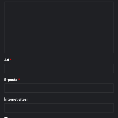
Y
o
r
u
m
*
Ad
*
E-posta
*
İnternet sitesi