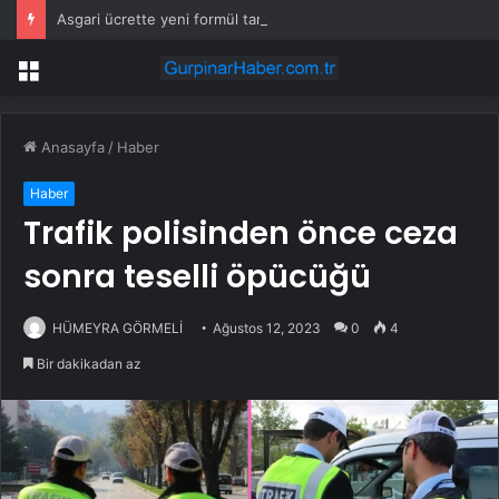
Asgari ücrette yeni formül tartışma yarattı! İşçi ve işveren karşı karşıya
Menü
Anasayfa
/
Haber
Haber
Trafik polisinden önce ceza
sonra teselli öpücüğü
HÜMEYRA GÖRMELİ
Ağustos 12, 2023
0
4
Bir dakikadan az