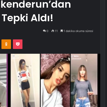
İskenderun’dan
 Tepki Aldı!
0
11
1 dakika okuma süresi
VKontakte
Odnoklassniki
Pocket