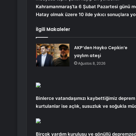
Kahramanmaraş’ta 6 Şubat Pazartesi günü m
Hatay olmak üzere 10 ilde yıkıcı sonuçlara yol
İlgili Makaleler
AKP’den Hayko Cepkin’e
yaylım ateşi
Ağustos 8, 2026
Binlerce vatandaşımızı kaybettiğimiz deprem 
kurtulanlar ise açlık, susuzluk ve soğukla ​​m
Birçok yardım kuruluşu ve gönüllü depremzede