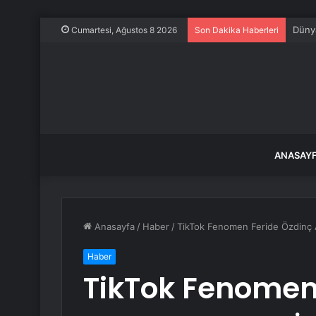
OpenA
Cumartesi, Ağustos 8 2026
Son Dakika Haberleri
ANASAY
Anasayfa
/
Haber
/
TikTok Fenomen Feride Özdinç Af
Haber
TikTok Fenomen 