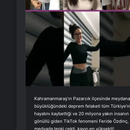
Kahramanmaraş’ın Pazarcık ilçesinde meydana ge
büyüklüğündeki deprem felaketi tüm Türkiye’ni
hayatını kaybettiği ve 20 milyona yakın insanı
gönüllü giden TikTok fenomeni Feride Özdinç, H
medyada tepki çekti. kayıp en yüksekti!