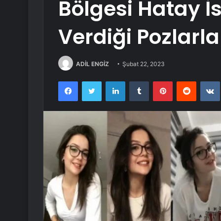
Bölgesi Hatay 
Verdiği Pozlarla
ADİL ENGİZ
Şubat 22, 2023
Facebook
Twitter
LinkedIn
Tumblr
Pinterest
Reddit