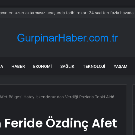
I yeni ’Astra’ modelinde kritik siber yetenek riski tespit etti
FA
HABER
EKONOMI
SAĞLIK
TEKNOLOJI
YAŞAM
et Bölgesi Hatay İskenderun’dan Verdiği Pozlarla Tepki Aldı!
Feride Özdinç Afet