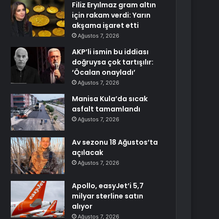
Filiz Eryılmaz gram altın
için rakam verdi: Yarın
akşama işaret etti
Ağustos 7, 2026
AKP’li ismin bu iddiası
doğruysa çok tartışılır:
‘Öcalan onayladı’
Ağustos 7, 2026
Manisa Kula’da sıcak
asfalt tamamlandı
Ağustos 7, 2026
Av sezonu 18 Ağustos’ta
açılacak
Ağustos 7, 2026
Apollo, easyJet’i 5,7
milyar sterline satın
alıyor
Ağustos 7, 2026