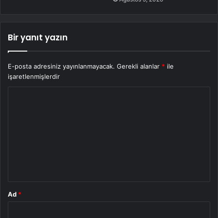
Bir yanıt yazın
E-posta adresiniz yayınlanmayacak.
Gerekli alanlar
*
ile
işaretlenmişlerdir
Y
o
r
u
m
*
Ad
*