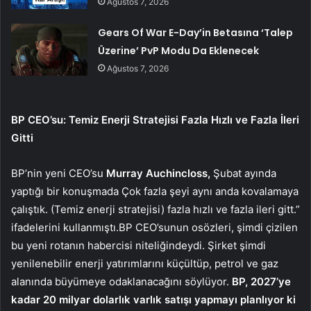
Ağustos 7, 2026
Gears Of War E-Day’in Betasına ‘Talep
Üzerine’ PvP Modu Da Eklenecek
Ağustos 7, 2026
BP CEO’su: Temiz Enerji Stratejisi Fazla Hızlı ve Fazla İleri
Gitti
BP’nin yeni CEO’su
Murray Auchincloss,
Şubat ayında
yaptığı bir konuşmada Çok fazla şeyi aynı anda kovalamaya
çalıştık. (Temiz enerji stratejisi) fazla hızlı ve fazla ileri gitt.”
ifadelerini kullanmıştı.BP CEO’sunun osözleri, şimdi çizilen
bu yeni rotanın habercisi niteliğindeydi. Şirket şimdi
yenilenebilir enerji yatırımlarını küçültüp, petrol ve gaz
alanında büyümeye odaklanacağını söylüyor.
BP, 2027’ye
kadar 20 milyar dolarlık varlık satışı yapmayı planlıyor ki