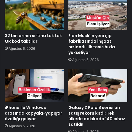
32 bin arının sırtına tek tek
Elon Musk’ın yeni çip
QR kod taktılar
fabrikasında inşaat
hızlandı: İlk tesis hızla
Ağustos 6, 2026
yükseliyor
Ağustos 5, 2026
iPhone ile Windows
Galaxy Z Fold 8 serisi ön
arasında kopyala-yapıştır
satış rekoru kırdı: Tek
özelliği geliyor
ülkede dakikada 140 cihaz
satıldı!
Ağustos 5, 2026
Ağustos 5, 2026