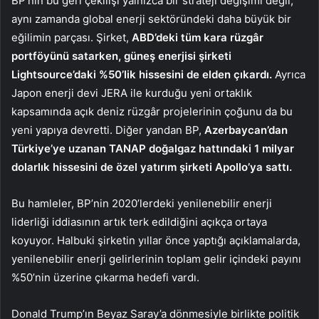
BP’nin bu geri çekilişi yalnızca bir strateji değişimi değil,
aynı zamanda global enerji sektöründeki daha büyük bir
eğilimin parçası. Şirket,
ABD’deki tüm kara rüzgâr
portföyünü satarken, güneş enerjisi şirketi
Lightsource’daki %50’lik hissesini de elden çıkardı.
Ayrıca
Japon enerji devi JERA ile kurduğu yeni ortaklık
kapsamında açık deniz rüzgâr projelerinin çoğunu da bu
yeni yapıya devretti. Diğer yandan BP,
Azerbaycan’dan
Türkiye’ye uzanan TANAP doğalgaz hattındaki 1 milyar
dolarlık hissesini de özel yatırım şirketi Apollo’ya sattı.
Bu hamleler, BP’nin 2020’lerdeki yenilenebilir enerji
liderliği iddiasının artık terk edildiğini açıkça ortaya
koyuyor. Halbuki şirketin yıllar önce yaptığı açıklamalarda,
yenilenebilir enerji gelirlerinin toplam gelir içindeki payını
%50’nin üzerine çıkarma hedefi vardı.
Donald Trump’ın Beyaz Saray’a dönmesiyle birlikte politik