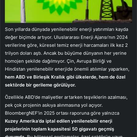
Son yıllarda dünyada yenilenebilir enerji yatırımları kayda
değer biçimde artıyor. Uluslararası Enerji Ajansı’nın 2024
verilerine göre, küresel temiz enerji harcamaları ilk kez 2
trilyon doları aştı. Ancak bu büyüme dünyanın her yerine
homojen şekilde dağılmıyor. Çin, Avrupa Birliği ve
Hindistan yenilenebilir enerjide önemli atılımlar yaparken,
hem ABD ve Birleşik Krallık gibi ülkelerde, hem de özel
sektörde bir gerileme görülüyor.
Özellikle ABD’de maliyetler artarken teşviklerin azalması,
pek çok projenin askıya alınmasına yol açıyor.
BloombergNEF’in 2025 ortası raporuna göre yalnızca
Kuzey Amerika’da iptal edilen yenilenebilir enerji
projelerinin toplam kapasitesi 50 gigavatı geçmiş
durumda
. Bu bölgesel gerilemeler, özel sektörün uzun