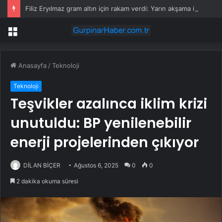
Filiz Eryılmaz gram altın için rakam verdi: Yarın akşama işaret etti
Menü
Anasayfa
/
Teknoloji
Teknoloji
Teşvikler azalınca iklim krizi
unutuldu: BP yenilenebilir
enerji projelerinden çıkıyor
DİLAN BİÇER
Ağustos 6, 2025
0
0
2 dakika okuma süresi