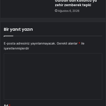
Gürban’dan Kavuncu’ya
zehir zemberek tepki
Ağustos 6, 2026
Bir yanıt yazın
E-posta adresiniz yayınlanmayacak.
Gerekli alanlar
*
ile
işaretlenmişlerdir
Y
o
r
u
m
*
Ad
*