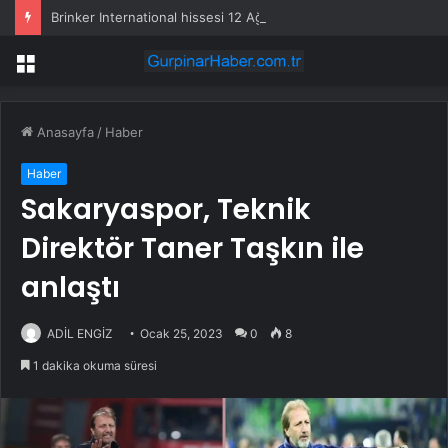
Brinker International hissesi 12 Ağustos’ta yüzde 6,6 hareket edebilir
Menü
Anasayfa
/
Haber
Haber
Sakaryaspor, Teknik
Direktör Taner Taşkın ile
anlaştı
ADİL ENGİZ
Ocak 25, 2023
0
8
1 dakika okuma süresi