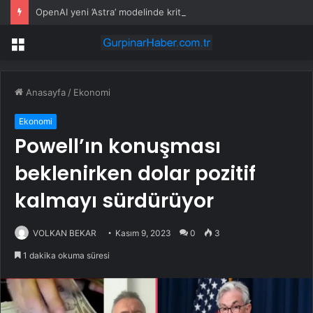
OpenAI yeni ’Astra’ modelinde kritik siber yetenek riski tespit etti
Menü
Anasayfa
/
Ekonomi
Ekonomi
Powell’ın konuşması
beklenirken dolar pozitif
kalmayı sürdürüyor
VOLKAN BEKAR
Kasım 9, 2023
0
3
1 dakika okuma süresi