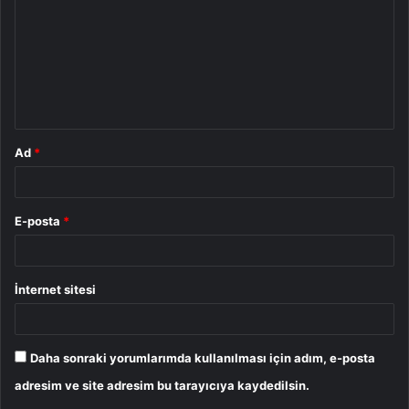
r
u
m
*
Ad
*
E-posta
*
İnternet sitesi
Daha sonraki yorumlarımda kullanılması için adım, e-posta
adresim ve site adresim bu tarayıcıya kaydedilsin.