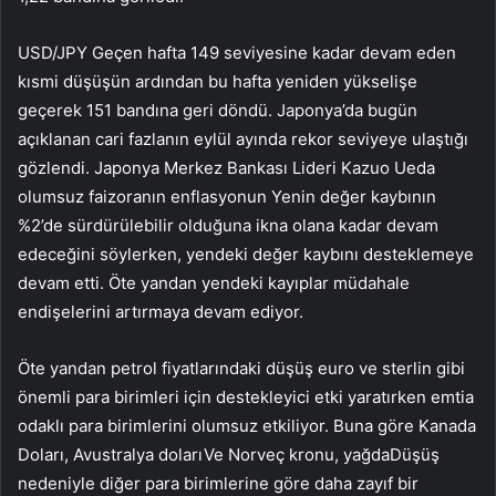
USD/JPY
Geçen hafta 149 seviyesine kadar devam eden
kısmi düşüşün ardından bu hafta yeniden yükselişe
geçerek 151 bandına geri döndü. Japonya’da bugün
açıklanan cari fazlanın eylül ayında rekor seviyeye ulaştığı
gözlendi. Japonya Merkez Bankası Lideri Kazuo Ueda
olumsuz
faiz
oranın
enflasyonun
Yenin değer kaybının
%2’de sürdürülebilir olduğuna ikna olana kadar devam
edeceğini söylerken, yendeki değer kaybını desteklemeye
devam etti. Öte yandan yendeki kayıplar müdahale
endişelerini artırmaya devam ediyor.
Öte yandan petrol fiyatlarındaki düşüş euro ve sterlin gibi
önemli para birimleri için destekleyici etki yaratırken emtia
odaklı para birimlerini olumsuz etkiliyor. Buna göre
Kanada
Doları
,
Avustralya doları
Ve
Norveç kronu
,
yağda
Düşüş
nedeniyle diğer para birimlerine göre daha zayıf bir