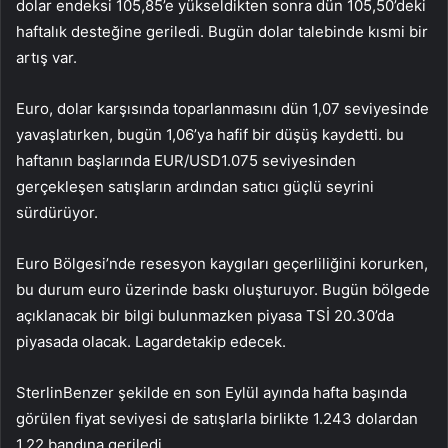
dolar endeksi
105,85’e yükseldikten sonra dün 105,50’deki
haftalık desteğine geriledi. Bugün dolar talebinde kısmi bir
artış var.
Euro, dolar karşısında toparlanmasını dün 1,07 seviyesinde
yavaşlatırken, bugün 1,06’ya hafif bir düşüş kaydetti. bu
haftanın başlarında
EUR/USD
1.075 seviyesinden
gerçekleşen satışların ardından satıcı güçlü seyrini
sürdürüyor.
Euro Bölgesi’nde resesyon kaygıları geçerliliğini korurken,
bu durum euro üzerinde baskı oluşturuyor. Bugün bölgede
açıklanacak bir bilgi bulunmazken piyasa TSİ 20.30’da
piyasada olacak.
Lagarde
takip edecek.
Sterlin
Benzer şekilde en son Eylül ayında hafta başında
görülen fiyat seviyesi de satışlarla birlikte 1.243 dolardan
1,22 bandına geriledi.