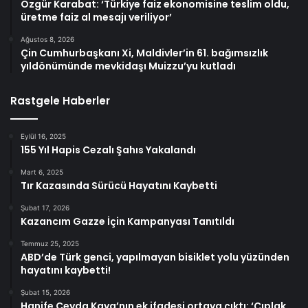
Özgür Karabat: ‘Türkiye faiz ekonomisine teslim oldu,
üretme faiz al mesajı veriliyor’
Ağustos 8, 2026
Çin Cumhurbaşkanı Xi, Maldivler’in 61. bağımsızlık
yıldönümünde mevkidaşı Muizzu’yu kutladı
Rastgele Haberler
Eylül 16, 2025
155 Yıl Hapis Cezalı Şahıs Yakalandı
Mart 6, 2025
Tır Kazasında Sürücü Hayatını Kaybetti
Şubat 17, 2026
Kazancım Gazze İçin Kampanyası Tanıtıldı
Temmuz 25, 2025
ABD’de Türk genci, yapılmayan bisiklet yolu yüzünden
hayatını kaybetti!
Şubat 15, 2026
Hanife Ceyda Kaya’nın ek ifadesi ortaya çıktı: ‘Çıplak