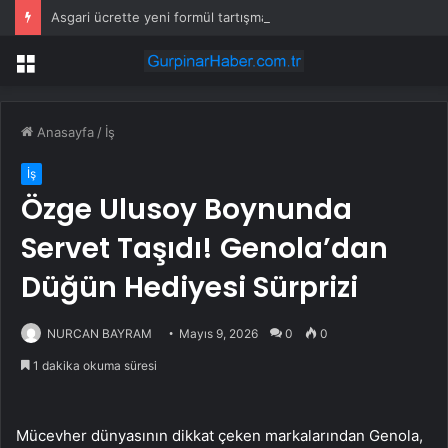
Asgari ücrette yeni formül tartışma yarattı! İşçi ve işveren karşı karşıya
Menü
Anasayfa
/
İş
İş
Özge Ulusoy Boynunda
Servet Taşıdı! Genola’dan
Düğün Hediyesi Sürprizi
NURCAN BAYRAM
Mayıs 9, 2026
0
0
1 dakika okuma süresi
Mücevher dünyasının dikkat çeken markalarından Genola,