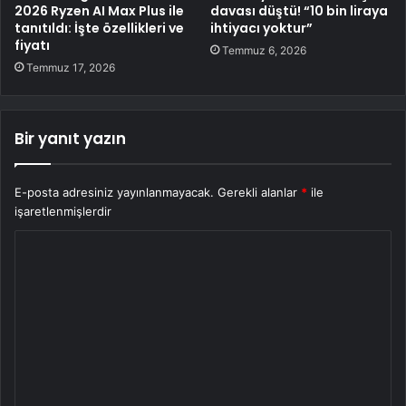
2026 Ryzen AI Max Plus ile
davası düştü! “10 bin liraya
tanıtıldı: İşte özellikleri ve
ihtiyacı yoktur”
fiyatı
Temmuz 6, 2026
Temmuz 17, 2026
Bir yanıt yazın
E-posta adresiniz yayınlanmayacak.
Gerekli alanlar
*
ile
işaretlenmişlerdir
Y
o
r
u
m
*