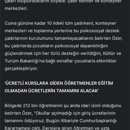
çadırı oluşturduklarını söyledi. çadır kentler ve konteyner
merkezleri.
Cuma gününe kadar 10 ildeki tüm çadırkent, konteyner
merkezleri ve toplanma yerlerine bu psikososyal destek
çadırlarının kurulumunu tamamlayacaklarını belirten Özer,
bu çadırlarda çocukların psikososyal dayanıklılığını
güçlendirmek için her türlü desteğin verildiğini, Kültür ve
Turizm Bakanlığı’na bağlı esnaflar çocuklarla etkinlikler
gerçekleştiriyor.
‘ÜCRETLİ KURSLARA GİDEN ÖĞRETMENLER EĞİTİM
OLMADAN ÜCRETLERİN TAMAMINI ALACAK’
Bölgede 212 bin öğretmenin şu anda idari izinli olduğunu
belirten Özer, “Okullar açılmadığı için giriş ücretlerinin
tamamını ödüyoruz. Bugün itibariyle Cumhurbaşkanlığı
Kararnamesi çıktı. Derslere giren öğretmen ve usta