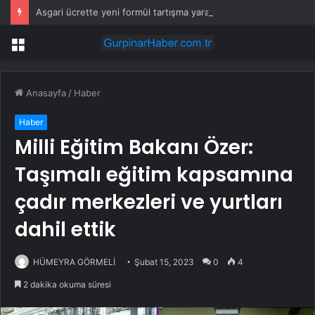
Asgari ücrette yeni formül tartışma yarattı! İşçi ve işveren karşı karşıya
Menü
Anasayfa
/
Haber
Haber
Milli Eğitim Bakanı Özer:
Taşımalı eğitim kapsamına
çadır merkezleri ve yurtları
dahil ettik
HÜMEYRA GÖRMELİ
Şubat 15, 2023
0
4
2 dakika okuma süresi