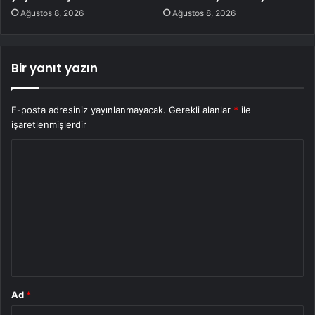
Ağustos 8, 2026
Ağustos 8, 2026
Bir yanıt yazın
E-posta adresiniz yayınlanmayacak.
Gerekli alanlar
*
ile
işaretlenmişlerdir
Y
o
r
u
m
*
Ad
*