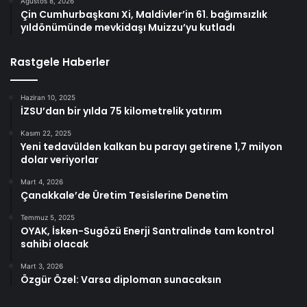
Ağustos 8, 2026
Çin Cumhurbaşkanı Xi, Maldivler’in 61. bağımsızlık
yıldönümünde mevkidaşı Muizzu’yu kutladı
Rastgele Haberler
Haziran 10, 2025
İZSU’dan bir yılda 75 kilometrelik yatırım
Kasım 22, 2025
Yeni tedavülden kalkan bu parayı getirene 1,7 milyon
dolar veriyorlar
Mart 4, 2026
Çanakkale’de Üretim Tesislerine Denetim
Temmuz 5, 2025
OYAK, İsken-Sugözü Enerji Santralinde tam kontrol
sahibi olacak
Mart 3, 2026
Özgür Özel: Varsa diploman sunacaksın