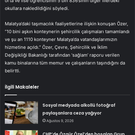
orta ve lise öğrencisinin 5 bin 836’sının diğer illerdeki
okullara nakledildiğini söyledi.
Malatya’daki taşımacılık faaliyetlerine ilişkin konuşan Özer,
“10 bini aşkın konteynerin şehircilik çalışmaları tamamlandı
ve şu an 1110 konteyner Malatya’da vatandaşlarımızın
hizmetine açıldı.” Özer, Çevre, Şehircilik ve İklim
Değişikliği Bakanlığı tarafından ‘sağlam’ raporu verilen
kamu binalarına tüm memur ve çalışanların taşındığını da
belirtti.
İlgili Makaleler
Sosyal medyada alkollü fotoğraf
paylaşanlara ceza yağıyor
Ağustos 9, 2026
CHP’de Özgür Özel’den boşalan Grup