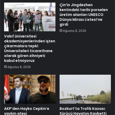
Çin’in Jingdezhen
kentindeki tarihi porselen
üretim alanları UNESCO
Dünya Mirası Listesi’ne
girdi
Ağustos 8, 2026
Vakıf üniversitesi
akademisyenlerinden işten
çıkarmalara tepki:
Üniversiteleri ticarethane
olarak gören zihniyeti
kabul etmiyoruz
Ağustos 8, 2026
AKP’den Hayko Cepkin’e
Bozkurt’ta Trafik Kazası:
yaylım ateşi
Sürücü Hayatını Kaybetti