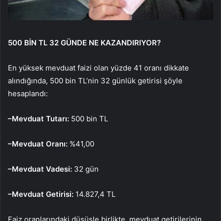
500 B
İ
N TL 32 G
Ü
NDE NE KAZANDIRIYOR?
En y
üksek mevduat faizi olan yüzde 41 oran
ı dikkate
alındığında, 500 bin TL’nin 32 g
ünlük getirisi
ş
öyle
hesapland
ı:
–
Mevduat Tutarı:
500 bin TL
–
Mevduat Oranı:
%41,00
–
Mevduat Vadesi:
32 g
ün
–
Mevduat Getirisi:
14.827,4 TL
Faiz oranlar
ındaki d
ü
ş
ü
şle birlikte, mevduat getirilerinin