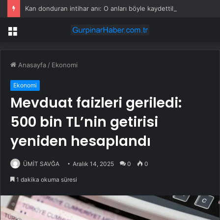
Kan donduran intihar anı: O anları böyle kaydettiler
Menü
Anasayfa
/
Ekonomi
Ekonomi
Mevduat faizleri geriledi:
500 bin TL’nin getirisi
yeniden hesaplandı
ÜMİT SAVĞA
Aralık 14, 2025
0
0
1 dakika okuma süresi