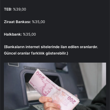
TEB:
%39,00
Ziraat Bankası:
%35,00
Halkbank:
%35,00
(Bankaların internet sitelerinde ilan edilen oranlardır.
G
üncel oranlar farkl
ılık g
österebilir.)