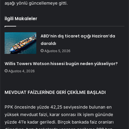
aşağı y
önlü güncellemeye gitti.
İlgili Makaleler
ABD’nin dış ticaret açığı Haziran’da
daraldı
Ağustos 5, 2026
Willis Towers Watson hissesi bugün neden yükseliyor?
Ağustos 4, 2026
MEVDUAT FA
İ
ZLER
İ
NDE GER
İ
Ç
EK
İ
LME BA
Ş
LADI
PPK
öncesinde yüzde 42,25 seviyesinde bulunan en
yüksek mevduat faizi, karar sonras
ı ilk işlem g
ününde
yüzde 41’e kadar geriledi. Birçok bankada faiz oranlar
ı