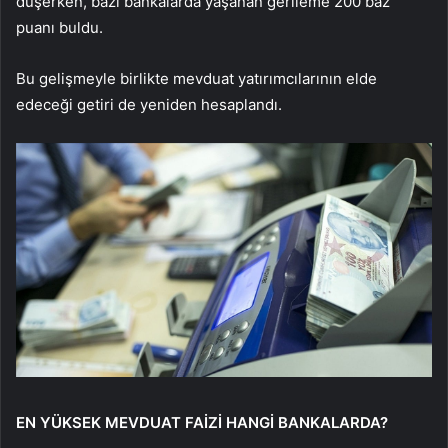
d
ü
şerken, bazı bankalarda yaşanan gerileme 200 baz
puanı buldu.
Bu gelişmeyle birlikte mevduat yatırımcılarının elde
edeceği getiri de yeniden hesaplandı.
EN Y
Ü
KSEK MEVDUAT FA
İ
Z
İ
HANG
İ
BANKALARDA?