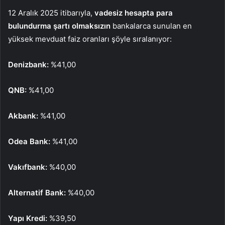
12 Aral
ık 2025 itibarıyla,
vadesiz hesapta para
bulundurma şartı olmaksızın
bankalarca sunulan en
y
üksek mevduat faiz oranlar
ı ş
öyle s
ıralanıyor:
Denizbank:
%41,00
QNB:
%41,00
Akbank:
%41,00
Odea Bank:
%41,00
Vakıfbank:
%40,00
Alternatif Bank:
%40,00
Yapı Kredi:
%39,50