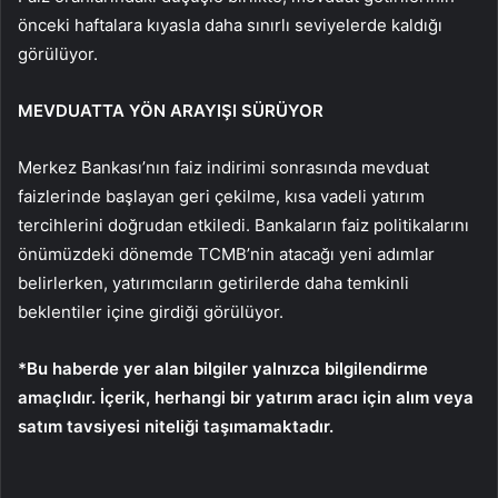
önceki haftalara k
ıyasla daha sınırlı seviyelerde kaldığı
g
örülüyor.
MEVDUATTA Y
Ö
N ARAYI
Ş
I S
Ü
R
Ü
YOR
Merkez Bankas
ı’nın faiz indirimi sonrasında mevduat
faizlerinde başlayan geri
çekilme, k
ısa vadeli yatırım
tercihlerini doğrudan etkiledi. Bankaların faiz politikalarını
önümüzdeki dönemde TCMB’nin ataca
ğı yeni adımlar
belirlerken, yatırımcıların getirilerde daha temkinli
beklentiler i
çine girdi
ği g
örülüyor.
*Bu haberde yer alan bilgiler yaln
ızca bilgilendirme
ama
çl
ıdır. İ
çerik, herhangi bir yat
ırım aracı i
çin al
ım veya
satım tavsiyesi niteliği taşımamaktadır.