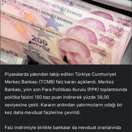
Piyasalarda yak
ından takip edilen T
ürkiye Cumhuriyet
Merkez Bankas
ı (TCMB) faiz kararı a
ç
ıklandı. Merkez
Bankası, yılın son Para Politikası Kurulu (PPK) toplantısında
politika faizini 150 baz puan indirerek y
üzde 38,00
seviyesine çekti. Karar
ın ardından yatırımcıların odağı bir
kez daha mevduat faizlerine
çevrildi.
Faiz indirimiyle birlikte bankalar da mevduat oranlar
ında