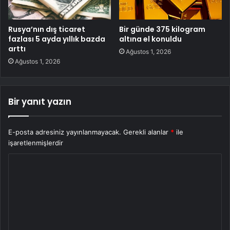
Rusya’nın dış ticaret
Bir günde 375 kilogram
fazlası 5 ayda yıllık bazda
altına el konuldu
arttı
Ağustos 1, 2026
Ağustos 1, 2026
Bir yanıt yazın
E-posta adresiniz yayınlanmayacak.
Gerekli alanlar
*
ile
işaretlenmişlerdir
Y
o
r
u
m