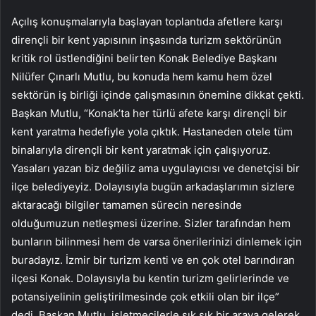
Açılış konuşmalarıyla başlayan toplantıda afetlere karşı
dirençli bir kent yapısının inşasında turizm sektörünün
kritik rol üstlendiğini belirten Konak Belediye Başkanı
Nilüfer Çınarlı Mutlu, bu konuda hem kamu hem özel
sektörün iş birliği içinde çalışmasının önemine dikkat çekti.
Başkan Mutlu, “Konak’ta her türlü afete karşı dirençli bir
kent yaratma hedefiyle yola çıktık. Hastaneden otele tüm
binalarıyla dirençli bir kent yaratmak için çalışıyoruz.
Yasaları yazan biz değiliz ama uygulayıcısı ve denetçisi bir
ilçe belediyeyiz. Dolayısıyla bugün arkadaşlarımın sizlere
aktaracağı bilgiler tamamen sürecin neresinde
olduğumuzun netleşmesi üzerine. Sizler tarafından hem
bunların bilinmesi hem de varsa önerilerinizi dinlemek için
buradayız. İzmir bir turizm kenti ve en çok otel barındıran
ilçesi Konak. Dolayısıyla bu kentin turizm gelirlerinde ve
potansiyelinin geliştirilmesinde çok etkili olan bir ilçe”
dedi. Başkan Mutlu, işletmecilerle sık sık bir araya gelerek