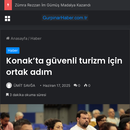
Zümra Rezzan İm Gümüş Madalya Kazandı
Menü
Anasayfa
/
Haber
Haber
Konak’ta güvenli turizm için
ortak adım
ÜMİT SAVĞA
Haziran 17, 2025
0
0
3 dakika okuma süresi