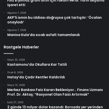
Filiz Eryılmaz gram altın için rakam verdi: Yarın akşama
işaret etti
Ağustos 7, 2026
AKP’li ismin bu iddiası doğruysa çok tartışılır: ‘Öcalan
onayladı’
Ağustos 7, 2026
Manisa Kula’da sıcak asfalt tamamlandı
Rastgele Haberler
Nisan 25, 2026
Kastamonu’da Okullara Kar Tatili
Ocak 6, 2026
Hatay’da Çadır Kentler Kaldırıldı
Mayıs 15, 2026
Merkez Bankası Faiz Kararı Bekleniyor… Finans Uzmanı
Prof. Dr. Aktaş: “Rasyonel Olan Faizi Artırmak”
Eylül 27, 2025
2 günde 13 milyar dolar kazandı: Borsada yer yerinden