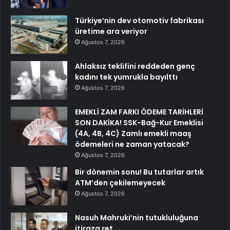
Türkiye’nin dev otomotiv fabrikası
üretime ara veriyor
Ağustos 7, 2026
Ahlaksız teklifini reddeden genç
kadını tek yumrukla bayılttı
Ağustos 7, 2026
EMEKLİ ZAM FARKI ÖDEME TARİHLERİ
SON DAKİKA! SSK-Bağ-Kur Emeklisi
(4A, 4B, 4C) Zamlı emekli maaş
ödemeleri ne zaman yatacak?
Ağustos 7, 2026
Bir dönemin sonu! Bu tutarlar artık
ATM’den çekilemeyecek
Ağustos 7, 2026
Nasuh Mahruki’nin tutukluluğuna
itiraza ret