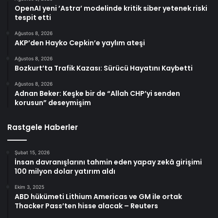
OpenAI yeni ’Astra’ modelinde kritik siber yetenek riski
tespit etti
Ağustos 8, 2026
AKP’den Hayko Cepkin’e yaylım ateşi
Ağustos 8, 2026
Bozkurt’ta Trafik Kazası: Sürücü Hayatını Kaybetti
Ağustos 8, 2026
Adnan Beker: Keşke bir de “Allah CHP’yi senden
korusun” deseymişim
Rastgele Haberler
Şubat 15, 2026
İnsan davranışlarını tahmin eden yapay zekâ girişimi
100 milyon dolar yatırım aldı
Ekim 3, 2025
ABD hükümeti Lithium Americas ve GM ile ortak
Thacker Pass’ten hisse alacak – Reuters