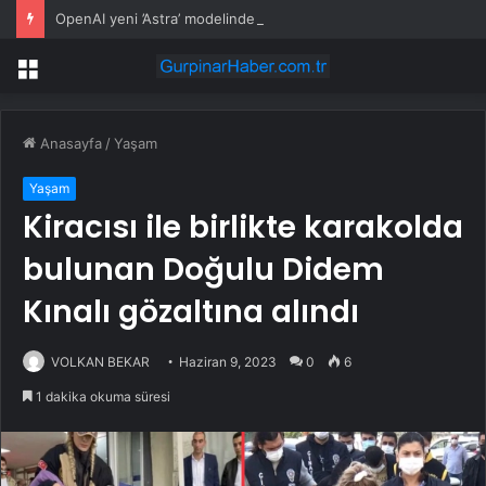
OpenAI yeni ’Astra’ modelinde kritik siber yetenek riski tespit etti
Menü
Anasayfa
/
Yaşam
Yaşam
Kiracısı ile birlikte karakolda
bulunan Doğulu Didem
Kınalı gözaltına alındı
VOLKAN BEKAR
Haziran 9, 2023
0
6
1 dakika okuma süresi