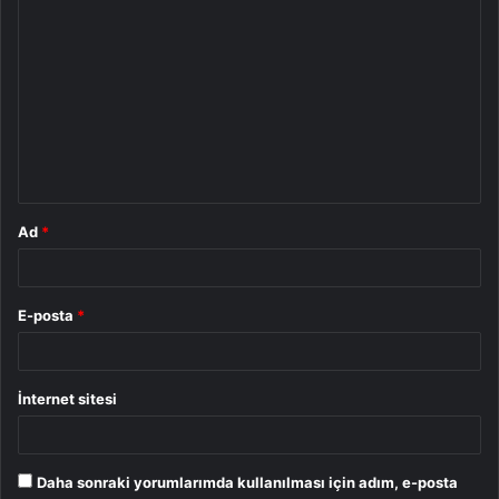
Y
o
r
u
m
*
Ad
*
E-posta
*
İnternet sitesi
Daha sonraki yorumlarımda kullanılması için adım, e-posta