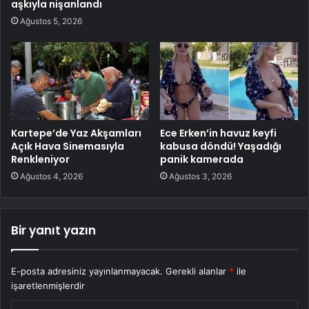
aşkıyla nişanlandı
Ağustos 5, 2026
Kartepe’de Yaz Akşamları
Ece Erken’in havuz keyfi
Açık Hava Sinemasıyla
kabusa döndü! Yaşadığı
Renkleniyor
panik kamerada
Ağustos 4, 2026
Ağustos 3, 2026
Bir yanıt yazın
E-posta adresiniz yayınlanmayacak.
Gerekli alanlar
*
ile
işaretlenmişlerdir