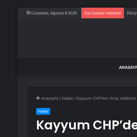
OpenA
Cumartesi, Ağustos 8 2026
Son Dakika Haberleri
ANASAY
Anasayfa
/
Haber
/
Kayyum CHP’den ihraç edilecek v
Haber
Kayyum CHP’den