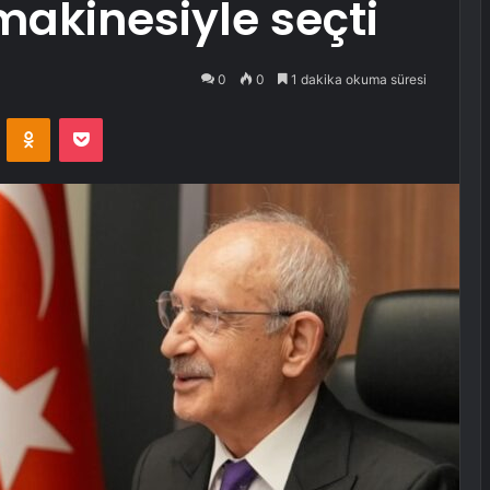
makinesiyle seçti
0
0
1 dakika okuma süresi
VKontakte
Odnoklassniki
Pocket