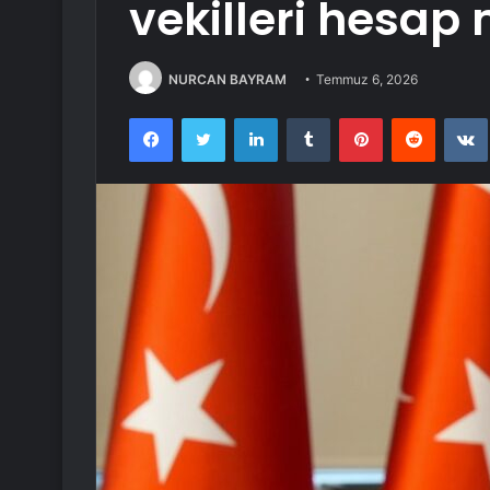
vekilleri hesap 
NURCAN BAYRAM
Temmuz 6, 2026
Facebook
Twitter
LinkedIn
Tumblr
Pinterest
Reddit