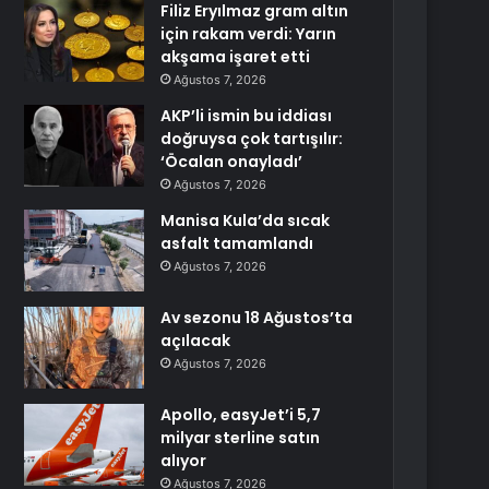
Filiz Eryılmaz gram altın
için rakam verdi: Yarın
akşama işaret etti
Ağustos 7, 2026
AKP’li ismin bu iddiası
doğruysa çok tartışılır:
‘Öcalan onayladı’
Ağustos 7, 2026
Manisa Kula’da sıcak
asfalt tamamlandı
Ağustos 7, 2026
Av sezonu 18 Ağustos’ta
açılacak
Ağustos 7, 2026
Apollo, easyJet’i 5,7
milyar sterline satın
alıyor
Ağustos 7, 2026