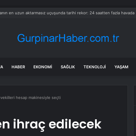
I yeni ’Astra’ modelinde kritik siber yetenek riski tespit etti
FA
HABER
EKONOMI
SAĞLIK
TEKNOLOJI
YAŞAM
ekilleri hesap makinesiyle seçti
 ihraç edilecek