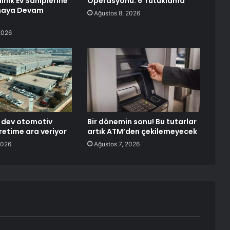
inik Ev Sahiplerine
Operasyonu: 6 Tutuklama
maya Devam
Ağustos 8, 2026
2026
n dev otomotiv
Bir dönemin sonu! Bu tutarlar
retime ara veriyor
artık ATM’den çekilemeyecek
2026
Ağustos 7, 2026