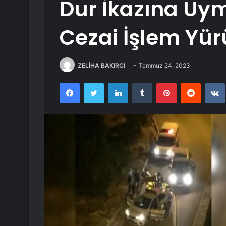
Dur İkazına Uy
Cezai İşlem Yür
ZELİHA BAKIRCI
Temmuz 24, 2023
Facebook
Twitter
LinkedIn
Tumblr
Pinterest
Reddit