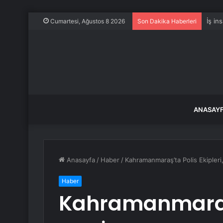
Dünya
Cumartesi, Ağustos 8 2026
Son Dakika Haberleri
ANASAY
Anasayfa
/
Haber
/
Kahramanmaraş’ta Polis Ekipler
Haber
Kahramanmaraş’t