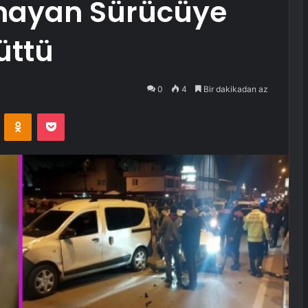
mayan Sürücüye
üttü
0
4
Bir dakikadan az
VKontakte
Odnoklassniki
Pocket