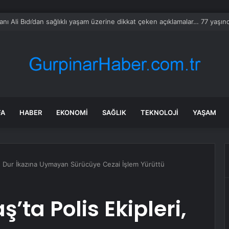
nın en uzun aktarmasız uçuşunda tarihi rekor: 24 saatten fazla havada k
FA
HABER
EKONOMI
SAĞLIK
TEKNOLOJI
YAŞAM
i, Dur İkazına Uymayan Sürücüye Cezai İşlem Yürüttü
a Polis Ekipleri,