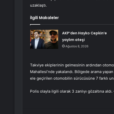
uzaklaştı.
İlgili Makaleler
AKP’den Hayko Cepkin’e
yaylım ateşi
Ağustos 8, 2026
Takviye ekiplerinin gelmesinin ardından otomob
Mahallesi’nde yakalandı. Bölgede arama yapan gru
ele geçirilen otomobilin sürücüsüne 7 farklı un
Polis olayla ilgili olarak 3 zanlıyı gözaltına
Facebook
Twitter
LinkedIn
Tumblr
Pint