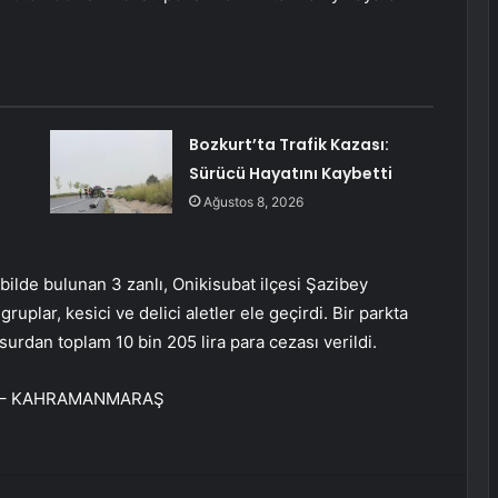
Bozkurt’ta Trafik Kazası:
Sürücü Hayatını Kaybetti
Ağustos 8, 2026
ilde bulunan 3 zanlı, Onikisubat ilçesi Şazibey
plar, kesici ve delici aletler ele geçirdi. Bir parkta
surdan toplam 10 bin 205 lira para cezası verildi.
 aldı. – KAHRAMANMARAŞ
erest
Reddit
VKontakte
Odnoklassniki
Pocket
E-Posta ile paylaş
Yazdır