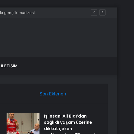
aldılar
İLETIŞIM
Son Eklenen
İş insanı Ali Bıdı’dan
sağlıklı yaşam üzerine
dikkat çeken