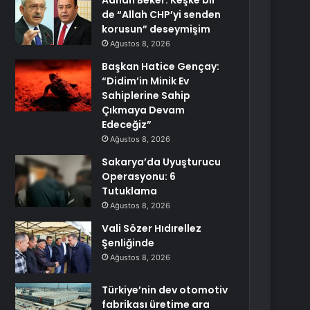
Adnan Beker: Keşke bir
de “Allah CHP’yi senden
korusun” deseymişim
Ağustos 8, 2026
Başkan Hatice Gençay:
“Didim’in Minik Ev
Sahiplerine Sahip
Çıkmaya Devam
Edeceğiz”
Ağustos 8, 2026
Sakarya’da Uyuşturucu
Operasyonu: 6
Tutuklama
Ağustos 8, 2026
Vali Sözer Hıdırellez
Şenliğinde
Ağustos 8, 2026
Türkiye’nin dev otomotiv
fabrikası üretime ara