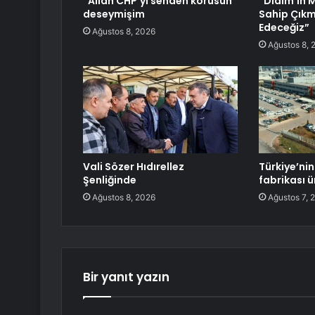
“Allah CHP’yi senden korusun”
“Didim’in M
deseymişim
Sahip Çık
Edeceğiz”
Ağustos 8, 2026
Ağustos 8, 
Vali Sözer Hıdırellez
Türkiye’ni
Şenliğinde
fabrikası ü
Ağustos 8, 2026
Ağustos 7, 
Bir yanıt yazın