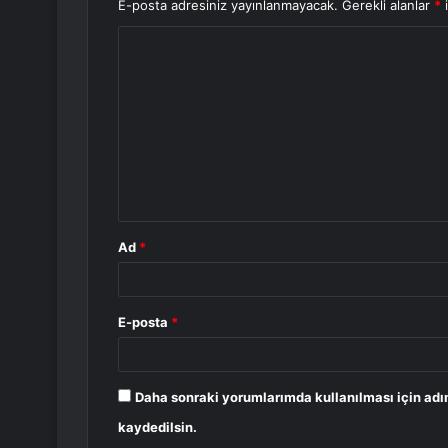
E-posta adresiniz yayınlanmayacak.
Gerekli alanlar
*
i
Y
o
r
u
m
*
Ad
*
E-posta
*
Daha sonraki yorumlarımda kullanılması için adı
kaydedilsin.