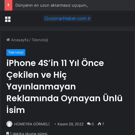
Dünyanın en uzun aktarmasız uçuşunda tarihi rekor: 24 saatten fazla havada kaldılar
Menü
Anasayfa
/
Teknoloji
Teknoloji
iPhone 4S’in 11 Yıl Önce
Çekilen ve Hiç
Yayınlanmayan
Reklamında Oynayan Ünlü
İsim
HÜMEYRA GÖRMELİ
Kasım 29, 2022
0
7
1 dakika okuma süresi