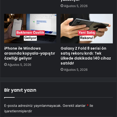
Ağustos 5, 2026
iPhone ile Windows
Galaxy Z Fold 8 serisi ön
arasında kopyala-yapıştır
satış rekoru kırdı: Tek
özelliği geliyor
ülkede dakikada 140 cihaz
satıldı!
Ağustos 5, 2026
Ağustos 5, 2026
Bir yanıt yazın
E-posta adresiniz yayınlanmayacak.
Gerekli alanlar
*
ile
işaretlenmişlerdir