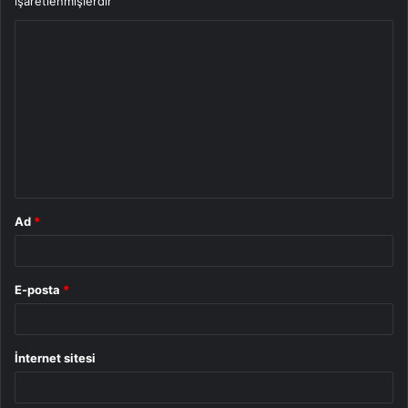
işaretlenmişlerdir
Y
o
r
u
m
*
Ad
*
E-posta
*
İnternet sitesi