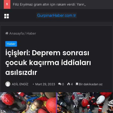
Filiz Eryılmaz gram altın için rakam verdi: Yarın akşama işaret etti
Menü
Anasayfa
/
Haber
Haber
İçişleri: Deprem sonrası
çocuk kaçırma iddiaları
asılsızdır
ADİL ENGİZ
Mart 29, 2023
0
4
Bir dakikadan az