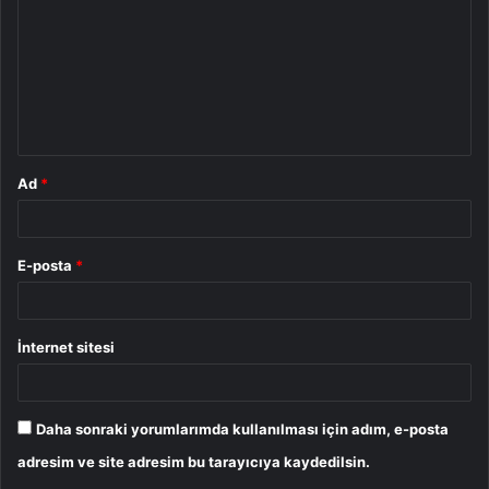
r
u
m
*
Ad
*
E-posta
*
İnternet sitesi
Daha sonraki yorumlarımda kullanılması için adım, e-posta
adresim ve site adresim bu tarayıcıya kaydedilsin.