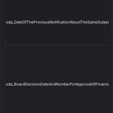
oda_DateOfThePreviousNotificationAboutTheSameSubject|
oda_BoardDecisionDateAndNumberForApprovalOfFinancialSt