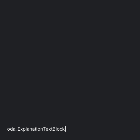
oda_ExplanationTextBlock|