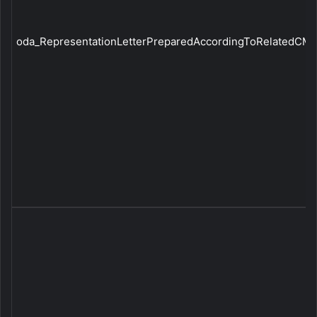
oda_RepresentationLetterPreparedAccordingToRelatedCMBC