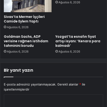
Ağustos 6, 2026
Sivas’ta Mermer İşçileri
Camide Eylem Yaptı
Ağustos 6, 2026
Goldman Sachs, ADP
Yozgat’ta esnafın fiyat
verisine rağmen istihdam
artışı isyanı: ‘Kenara para
tahminini korudu
kalmadı’
Ağustos 6, 2026
Ağustos 6, 2026
Bir yanıt yazın
E-posta adresiniz yayınlanmayacak.
Gerekli alanlar
*
ile
işaretlenmişlerdir
Y
o