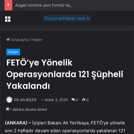
Asgari ücrette yeni formül tartışma yarattı! İşçi ve işveren karşı karşıya
Menü
Anasayfa
/
Haber
Haber
FETÖ’ye Yönelik
Operasyonlarda 121 Şüpheli
Yakalandı
DİLAN BİÇER
Aralık 3, 2025
0
0
1 dakika okuma süresi
(ANKARA) –
İçişleri Bakanı Ali Yerlikaya, FETÖ’ye yönelik
son 2 haftadır devam eden operasyonlarda yakalanan 121