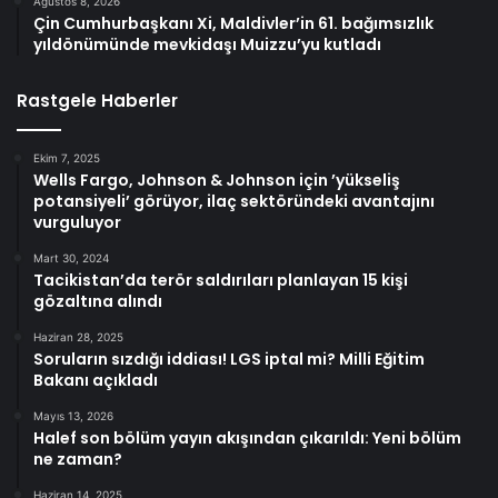
Ağustos 8, 2026
Çin Cumhurbaşkanı Xi, Maldivler’in 61. bağımsızlık
yıldönümünde mevkidaşı Muizzu’yu kutladı
Rastgele Haberler
Ekim 7, 2025
Wells Fargo, Johnson & Johnson için ’yükseliş
potansiyeli’ görüyor, ilaç sektöründeki avantajını
vurguluyor
Mart 30, 2024
Tacikistan’da terör saldırıları planlayan 15 kişi
gözaltına alındı
Haziran 28, 2025
Soruların sızdığı iddiası! LGS iptal mi? Milli Eğitim
Bakanı açıkladı
Mayıs 13, 2026
Halef son bölüm yayın akışından çıkarıldı: Yeni bölüm
ne zaman?
Haziran 14, 2025