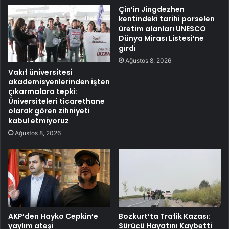
Çin’in Jingdezhen
kentindeki tarihi porselen
üretim alanları UNESCO
Dünya Mirası Listesi’ne
girdi
Ağustos 8, 2026
Vakıf üniversitesi
akademisyenlerinden işten
çıkarmalara tepki:
Üniversiteleri ticarethane
olarak gören zihniyeti
kabul etmiyoruz
Ağustos 8, 2026
AKP’den Hayko Cepkin’e
Bozkurt’ta Trafik Kazası:
yaylım ateşi
Sürücü Hayatını Kaybetti