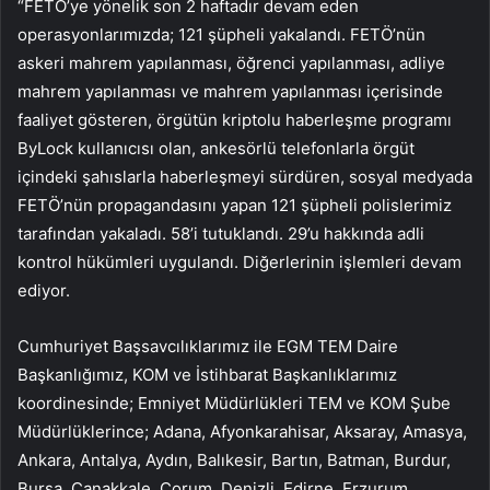
“FETÖ’ye yönelik son 2 haftadır devam eden
operasyonlarımızda; 121 şüpheli yakalandı. FETÖ’nün
askeri mahrem yapılanması, öğrenci yapılanması, adliye
mahrem yapılanması ve mahrem yapılanması içerisinde
faaliyet gösteren, örgütün kriptolu haberleşme programı
ByLock kullanıcısı olan, ankesörlü telefonlarla örgüt
içindeki şahıslarla haberleşmeyi sürdüren, sosyal medyada
FETÖ’nün propagandasını yapan 121 şüpheli polislerimiz
tarafından yakaladı. 58’i tutuklandı. 29’u hakkında adli
kontrol hükümleri uygulandı. Diğerlerinin işlemleri devam
ediyor.
Cumhuriyet Başsavcılıklarımız ile EGM TEM Daire
Başkanlığımız, KOM ve İstihbarat Başkanlıklarımız
koordinesinde; Emniyet Müdürlükleri TEM ve KOM Şube
Müdürlüklerince; Adana, Afyonkarahisar, Aksaray, Amasya,
Ankara, Antalya, Aydın, Balıkesir, Bartın, Batman, Burdur,
Bursa, Çanakkale, Çorum, Denizli, Edirne, Erzurum,