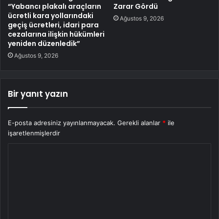
“Yabancı plakalı araçların
Zarar Gördü
ücretli kara yollarındaki
Ağustos 9, 2026
geçiş ücretleri, idari para
cezalarına ilişkin hükümleri
yeniden düzenledik”
Ağustos 9, 2026
Bir yanıt yazın
E-posta adresiniz yayınlanmayacak.
Gerekli alanlar
*
ile
işaretlenmişlerdir
Y
o
r
u
m