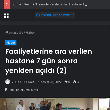
Kurban Kesimi Sırasında Yaralananlar Hastanelik Oldu
Menü
Anasayfa
/
Haber
Haber
Faaliyetlerine ara verilen
hastane 7 gün sonra
yeniden açıldı (2)
VOLKAN BEKAR
Kasım 28, 2022
0
3
1 dakika okuma süresi