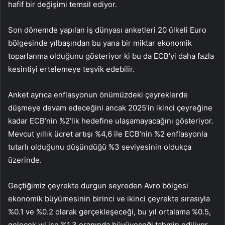
hafif bir değişimi temsil ediyor.
Son dönemde yapılan iş dünyası anketleri 20 ülkeli Euro
bölgesinde yılbaşından bu yana bir miktar ekonomik
toparlanma olduğunu gösteriyor ki bu da ECB’yi daha fazla
kesintiyi ertelemeye teşvik edebilir.
Anket ayrıca enflasyonun önümüzdeki çeyreklerde
düşmeye devam edeceğini ancak 2025’in ikinci çeyreğine
kadar ECB’nin %2’lik hedefine ulaşamayacağını gösteriyor.
Mevcut yıllık ücret artışı %4,6 ile ECB’nin %2 enflasyonla
tutarlı olduğunu düşündüğü %3 seviyesinin oldukça
üzerinde.
Geçtiğimiz çeyrekte durgun seyreden Avro bölgesi
ekonomik büyümesinin birinci ve ikinci çeyrekte sırasıyla
%0.1 ve %0.2 olarak gerçekleşeceği, bu yıl ortalama %0.5,
gelecek yıl ise %1.3 oranında büyüyeceği tahmin ediliyor.