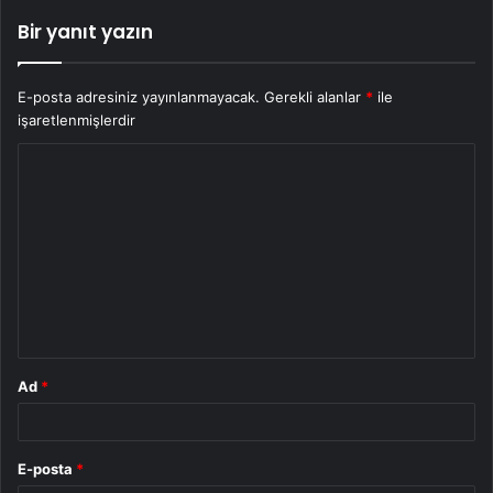
Bir yanıt yazın
E-posta adresiniz yayınlanmayacak.
Gerekli alanlar
*
ile
işaretlenmişlerdir
Y
o
r
u
m
*
Ad
*
E-posta
*