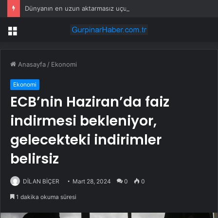
Dünyanın en uzun aktarmasız uçuşunda tarihi rekor: 24 saatten fazla havada kaldılar
Menü
Anasayfa
/
Ekonomi
Ekonomi
ECB’nin Haziran’da faiz
indirmesi bekleniyor,
gelecekteki indirimler
belirsiz
DİLAN BİÇER
Mart 28, 2024
0
0
1 dakika okuma süresi