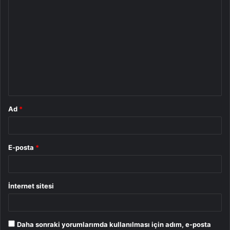
Y
o
r
u
m
*
Ad
*
E-posta
*
İnternet sitesi
Daha sonraki yorumlarımda kullanılması için adım, e-posta