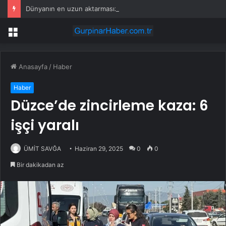
Dünyanın en uzun aktarmasız uçuşunda tarihi rekor: 24 saatten fazla havada kaldılar
Menü
Anasayfa
/
Haber
Haber
Düzce’de zincirleme kaza: 6
işçi yaralı
ÜMİT SAVĞA
Haziran 29, 2025
0
0
Bir dakikadan az