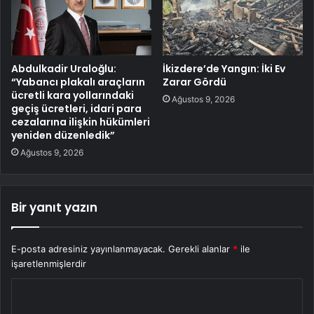
Abdulkadir Uraloğlu:
İkizdere’de Yangın: İki Ev
“Yabancı plakalı araçların
Zarar Gördü
ücretli kara yollarındaki
Ağustos 9, 2026
geçiş ücretleri, idari para
cezalarına ilişkin hükümleri
yeniden düzenledik”
Ağustos 9, 2026
Bir yanıt yazın
E-posta adresiniz yayınlanmayacak.
Gerekli alanlar
*
ile
işaretlenmişlerdir
Y
o