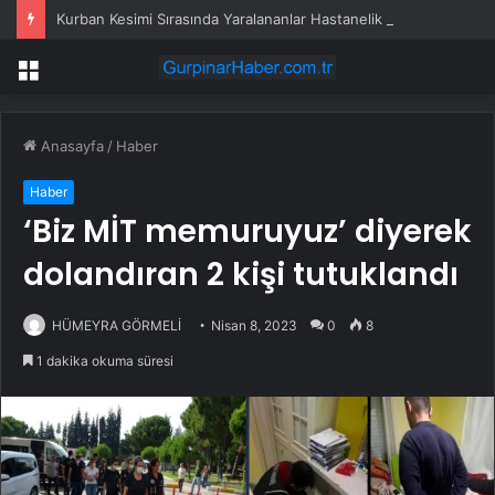
Kurban Kesimi Sırasında Yaralananlar Hastanelik Oldu
Menü
Anasayfa
/
Haber
Haber
‘Biz MİT memuruyuz’ diyerek
dolandıran 2 kişi tutuklandı
HÜMEYRA GÖRMELİ
Nisan 8, 2023
0
8
1 dakika okuma süresi