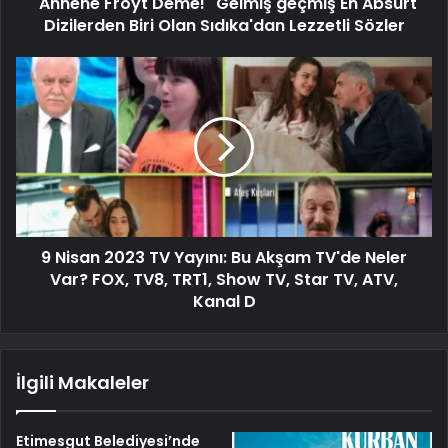
"Annene Froyt Deme!" Gelmiş geçmiş En Absürt
Dizilerden Biri Olan Sıdıka'dan Lezzetli Sözler
9 Nisan 2023 TV Yayını: Bu Akşam TV'de Neler
Var? FOX, TV8, TRT1, Show TV, Star TV, ATV,
Kanal D
İlgili Makaleler
Etimesgut Belediyesi’nde