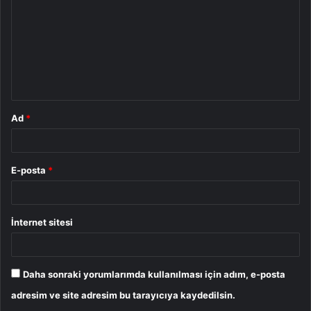
r
u
m
*
Ad
*
E-posta
*
İnternet sitesi
Daha sonraki yorumlarımda kullanılması için adım, e-posta
adresim ve site adresim bu tarayıcıya kaydedilsin.