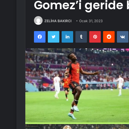
Gomez’i geride 
ZELİHA BAKIRCI
Ocak 31, 2023
Facebook
Twitter
LinkedIn
Tumblr
Pinterest
Reddit