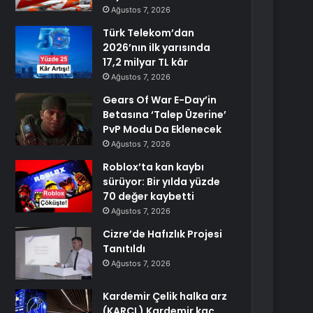
Ağustos 7, 2026
Türk Telekom’dan
2026’nın ilk yarısında
17,2 milyar TL kâr
Ağustos 7, 2026
Gears Of War E-Day’in
Betasına ‘Talep Üzerine’
PvP Modu Da Eklenecek
Ağustos 7, 2026
Roblox’ta kan kaybı
sürüyor: Bir yılda yüzde
70 değer kaybetti
Ağustos 7, 2026
Cizre’de Hafızlık Projesi
Tanıtıldı
Ağustos 7, 2026
Kardemir Çelik halka arz
(KARCL) Kardemir kaç