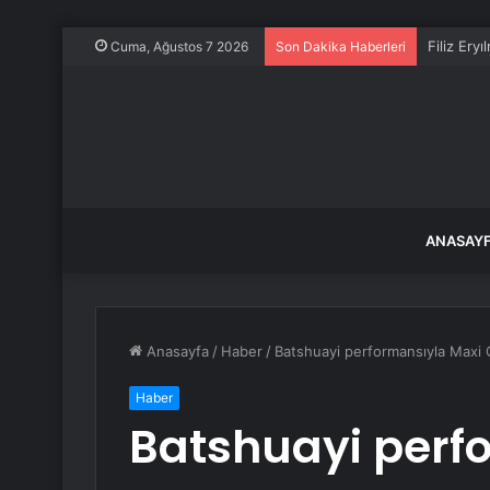
Filiz Ery
Cuma, Ağustos 7 2026
Son Dakika Haberleri
ANASAY
Anasayfa
/
Haber
/
Batshuayi performansıyla Maxi G
Haber
Batshuayi perf