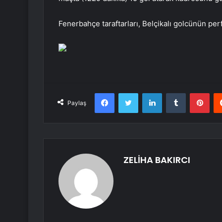
Fenerbahçe taraftarları, Belçikalı golcünün 
Facebook
Twitter
LinkedIn
Tumblr
Pint
Paylaş
ZELİHA BAKIRCI