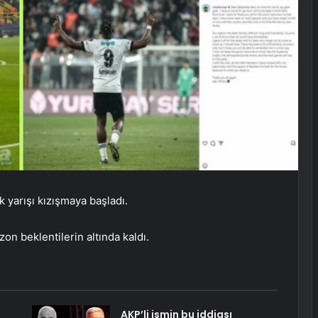
 yarışı kızışmaya başladı.
 beklentilerin altında kaldı.
AKP’li ismin bu iddiası