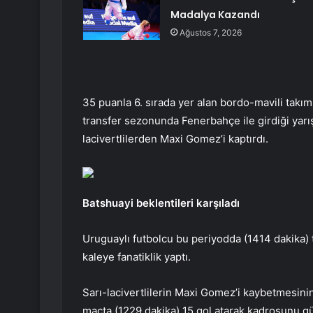
Madalya Kazandı
Ağustos 7, 2026
35 puanla 6. sırada yer alan bordo-mavili takı
transfer sezonunda Fenerbahçe ile girdiği yarı
lacivertlilerden Maxi Gomez’i kaptırdı.
Batshuayi beklentileri karşıladı
Uruguaylı futbolcu bu periyodda (1414 dakika) 
kaleye fanatiklik yaptı.
Sarı-lacivertlilerin Maxi Gomez’i kaybetmesini
maçta (1229 dakika) 15 gol atarak kadrosunu gü