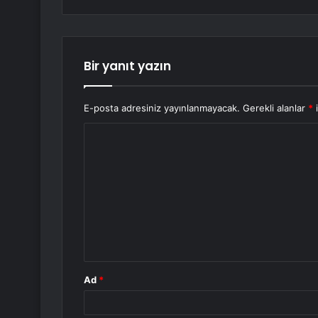
Bir yanıt yazın
E-posta adresiniz yayınlanmayacak.
Gerekli alanlar
*
i
Y
o
r
u
m
*
Ad
*