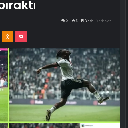
bıraktı
0
5
Bir dakikadan az
VKontakte
Odnoklassniki
Pocket