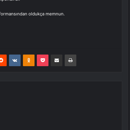
performansından oldukça memnun.
erest
Reddit
VKontakte
Odnoklassniki
Pocket
E-Posta ile paylaş
Yazdır