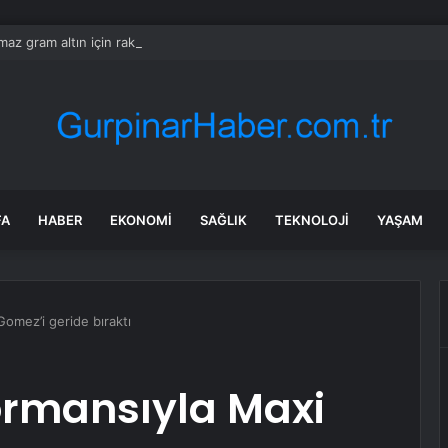
ılmaz gram altın için rakam verdi: Yarın akşama işaret etti
FA
HABER
EKONOMI
SAĞLIK
TEKNOLOJI
YAŞAM
omez’i geride bıraktı
ormansıyla Maxi