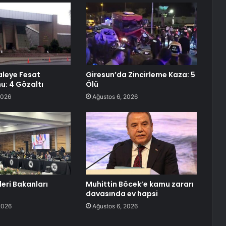
aleye Fesat
Giresun’da Zincirleme Kaza: 5
: 4 Gözaltı
Ölü
2026
Ağustos 6, 2026
leri Bakanları
Muhittin Böcek’e kamu zararı
davasında ev hapsi
2026
Ağustos 6, 2026