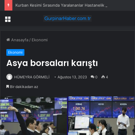
Kurban Kesimi Sırasında Yaralananlar Hastanelik Oldu
Menü
Anasayfa
/
Ekonomi
Ekonomi
Asya borsaları karıştı
HÜMEYRA GÖRMELİ
Ağustos 13, 2023
0
4
Bir dakikadan az