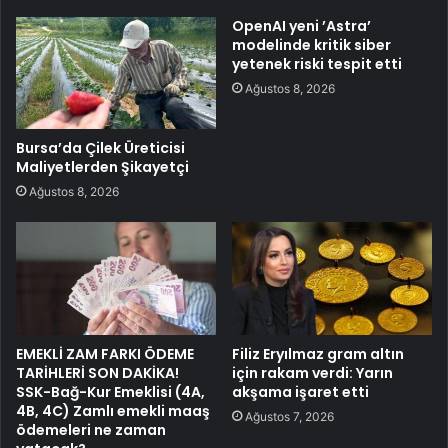
OpenAI yeni ’Astra’
modelinde kritik siber
yetenek riski tespit etti
Ağustos 8, 2026
Bursa’da Çilek Üreticisi
Maliyetlerden Şikayetçi
Ağustos 8, 2026
EMEKLİ ZAM FARKI ÖDEME
Filiz Eryılmaz gram altın
TARİHLERİ SON DAKİKA!
için rakam verdi: Yarın
SSK-Bağ-Kur Emeklisi (4A,
akşama işaret etti
4B, 4C) Zamlı emekli maaş
Ağustos 7, 2026
ödemeleri ne zaman