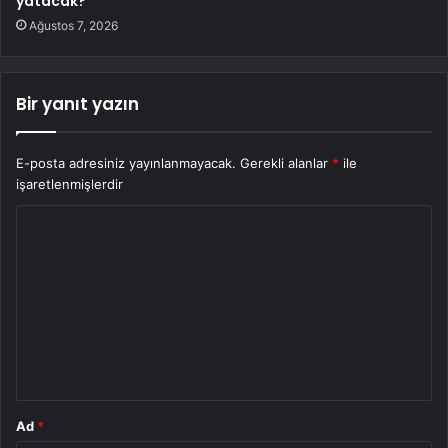
yatacak?
Ağustos 7, 2026
Bir yanıt yazın
E-posta adresiniz yayınlanmayacak.
Gerekli alanlar
*
ile
işaretlenmişlerdir
Y
o
r
u
m
*
Ad
*