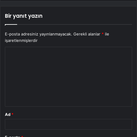
Bir yanıt yazın
E-posta adresiniz yayınlanmayacak.
Gerekli alanlar
*
ile
işaretlenmişlerdir
Y
o
r
u
m
*
Ad
*