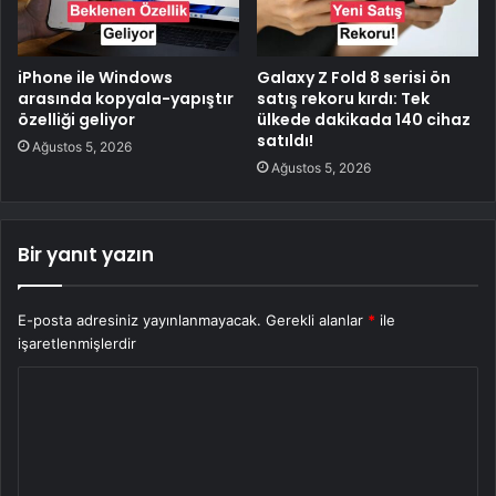
iPhone ile Windows
Galaxy Z Fold 8 serisi ön
arasında kopyala-yapıştır
satış rekoru kırdı: Tek
özelliği geliyor
ülkede dakikada 140 cihaz
satıldı!
Ağustos 5, 2026
Ağustos 5, 2026
Bir yanıt yazın
E-posta adresiniz yayınlanmayacak.
Gerekli alanlar
*
ile
işaretlenmişlerdir
Y
o
r
u