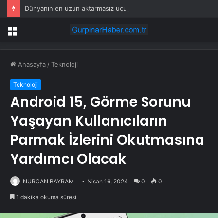
Dünyanın en uzun aktarmasız uçuşunda tarihi rekor: 24 saatten fazla havada kaldılar
Menü
Anasayfa
/
Teknoloji
Teknoloji
Android 15, Görme Sorunu
Yaşayan Kullanıcıların
Parmak İzlerini Okutmasına
Yardımcı Olacak
NURCAN BAYRAM
Nisan 16, 2024
0
0
1 dakika okuma süresi