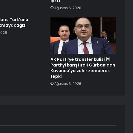
çıktı
Ağustos 6, 2026
ıbrıs Türk’ünü
akmayacağız
2026
AK Parti’ye transfer kulisi İYİ
Parti’yi karıştırdı! Gürban’dan
Kavuncu’ya zehir zemberek
tepki
Ağustos 6, 2026