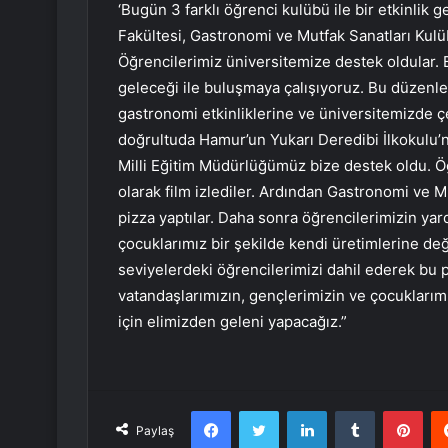
‘Bugün 3 farklı öğrenci kulübü ile bir etkinlik ge
Fakültesi, Gastronomi ve Mutfak Sanatları Kulü
Öğrencilerimiz üniversitemize destek oldular.
geleceği ile buluşmaya çalışıyoruz. Bu düzenle
gastronomi etkinliklerine ve üniversitemizde çeş
doğrultuda Hamur’un Yukarı Deredibi İlkokulu’nd
Milli Eğitim Müdürlüğümüz bize destek oldu. Ö
olarak film izlediler. Ardından Gastronomi ve M
pizza yaptılar. Daha sonra öğrencilerimizin yardı
çocuklarımız bir şekilde kendi üretimlerine değ
seviyelerdeki öğrencilerimizi dahil ederek b
vatandaşlarımızın, gençlerimizin ve çocukları
için elimizden geleni yapacağız.”
Facebook
Twitter
LinkedIn
Tumblr
Pint
Paylaş