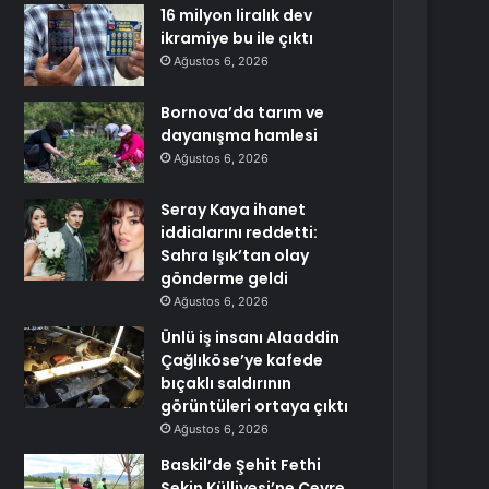
16 milyon liralık dev
ikramiye bu ile çıktı
Ağustos 6, 2026
Bornova’da tarım ve
dayanışma hamlesi
Ağustos 6, 2026
Seray Kaya ihanet
iddialarını reddetti:
Sahra Işık’tan olay
gönderme geldi
Ağustos 6, 2026
Ünlü iş insanı Alaaddin
Çağlıköse’ye kafede
bıçaklı saldırının
görüntüleri ortaya çıktı
Ağustos 6, 2026
Baskil’de Şehit Fethi
Sekin Külliyesi’ne Çevre