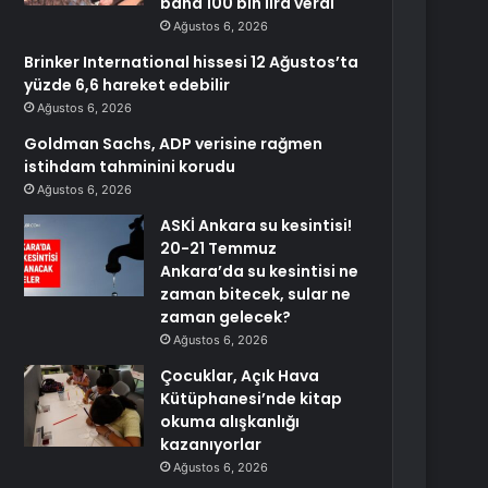
bana 100 bin lira verdi
Ağustos 6, 2026
Brinker International hissesi 12 Ağustos’ta
yüzde 6,6 hareket edebilir
Ağustos 6, 2026
Goldman Sachs, ADP verisine rağmen
istihdam tahminini korudu
Ağustos 6, 2026
ASKİ Ankara su kesintisi!
20-21 Temmuz
Ankara’da su kesintisi ne
zaman bitecek, sular ne
zaman gelecek?
Ağustos 6, 2026
Çocuklar, Açık Hava
Kütüphanesi’nde kitap
okuma alışkanlığı
kazanıyorlar
Ağustos 6, 2026