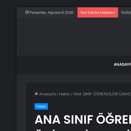
Brink
Perşembe, Ağustos 6 2026
Son Dakika Haberleri
ANASAY
Anasayfa
/
Haber
/
ANA SINIF ÖĞRENCİLERİ ÜNİVE
Haber
ANA SINIF ÖĞRE