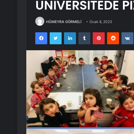
ÜNİVERSİTEDE Pİ
HÜMEYRA GÖRMELİ
Ocak 8, 2023
Facebook
Twitter
LinkedIn
Tumblr
Pinterest
Reddit