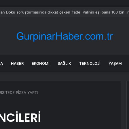
er International hissesi 12 Ağustos’ta yüzde 6,6 hareket edebilir
FA
HABER
EKONOMI
SAĞLIK
TEKNOLOJI
YAŞAM
RSİTEDE PİZZA YAPTI
NCİLERİ