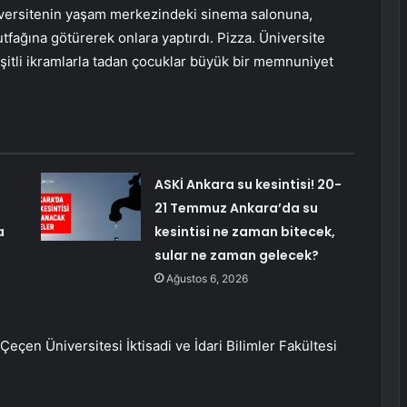
niversitenin yaşam merkezindeki sinema salonuna,
fağına götürerek onlara yaptırdı. Pizza. Üniversite
 çeşitli ikramlarla tadan çocuklar büyük bir memnuniyet
ASKİ Ankara su kesintisi! 20-
21 Temmuz Ankara’da su
a
kesintisi ne zaman bitecek,
sular ne zaman gelecek?
Ağustos 6, 2026
çen Üniversitesi İktisadi ve İdari Bilimler Fakültesi