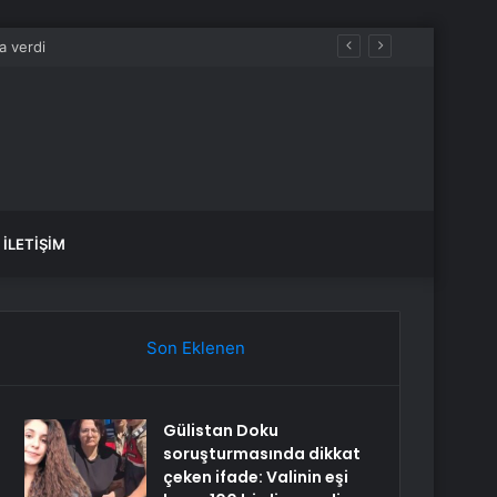
İLETIŞIM
Son Eklenen
Gülistan Doku
soruşturmasında dikkat
çeken ifade: Valinin eşi