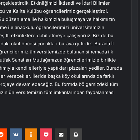
rçekleştirdik. Etkinliğimizi İktisadi ve İdari Bilimler
bü ve Kalite Kulübü öğrencilerimiz gerçekleştirdi.
 Bu düzenleme ile halkımızla buluşmaya ve halkımızın
me ile anaokulu öğrencilerimizi üniversitemizin
itli etkinliklere dahil etmeye çalışıyoruz. Biz de bu
aki okul öncesi çocukları buraya getirdik. Burada İl
ğrencilerimiz üniversitemizde bulunan sinemada ilk
utfak Sanatları Mutfağımızda öğrencilerimizle birlikte
mıyla kendi elleriyle yaptıkları pizzaları yediler. Burada
er verecekler. İleride başka köy okullarında da farklı
u projeye devam edeceğiz. Bu formda bölgemizdeki tüm
mızın üniversitemizin tüm imkanlarından faydalanması
erest
Reddit
VKontakte
Odnoklassniki
Pocket
E-Posta ile paylaş
Yazdır