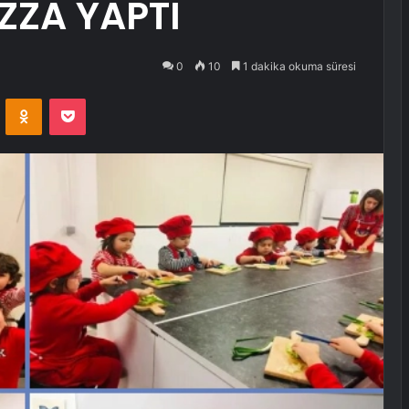
ZZA YAPTI
0
10
1 dakika okuma süresi
VKontakte
Odnoklassniki
Pocket