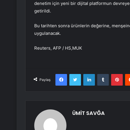
denetim için yeni bir dijital platformun devre
getirildi.
Bu tarihten sonra ürünlerin değerine, menşeine
uygulanacak.
Reuters, AFP / HS,MUK
Facebook
Twitter
LinkedIn
Tumblr
Pint
Paylaş
ÜMİT SAVĞA