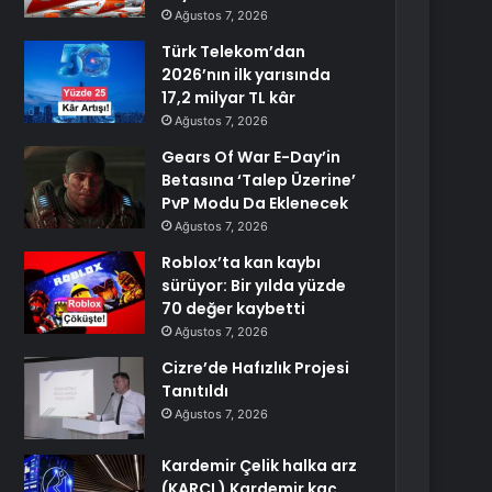
Ağustos 7, 2026
Türk Telekom’dan
2026’nın ilk yarısında
17,2 milyar TL kâr
Ağustos 7, 2026
Gears Of War E-Day’in
Betasına ‘Talep Üzerine’
PvP Modu Da Eklenecek
Ağustos 7, 2026
Roblox’ta kan kaybı
sürüyor: Bir yılda yüzde
70 değer kaybetti
Ağustos 7, 2026
Cizre’de Hafızlık Projesi
Tanıtıldı
Ağustos 7, 2026
Kardemir Çelik halka arz
(KARCL) Kardemir kaç