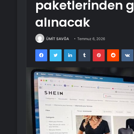
paketlerinden 
alınacak
ÜMİT SAVĞA
Temmuz 6, 2026
Facebook
Twitter
LinkedIn
Tumblr
Pinterest
Reddit