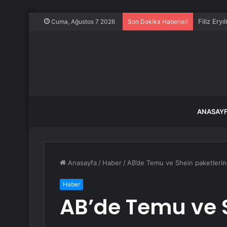
Filiz Ery
Cuma, Ağustos 7 2026
Son Dakika Haberleri
ANASAY
Anasayfa
/
Haber
/
AB’de Temu ve Shein paketlerin
Haber
AB’de Temu ve 