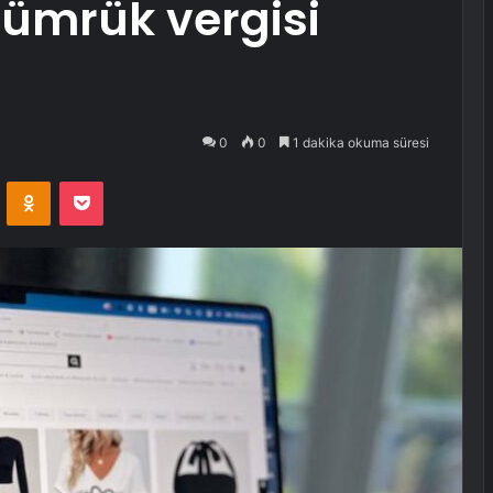
gümrük vergisi
0
0
1 dakika okuma süresi
VKontakte
Odnoklassniki
Pocket