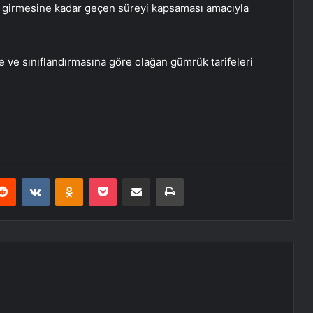
ye girmesine kadar geçen süreyi kapsaması amacıyla
 ve sınıflandırmasına göre olağan gümrük tarifeleri
erest
Reddit
VKontakte
Odnoklassniki
Pocket
E-Posta ile paylaş
Yazdır