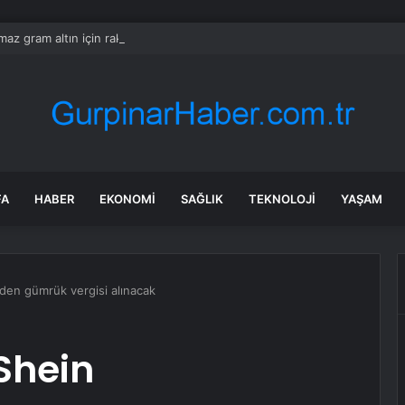
ılmaz gram altın için rakam verdi: Yarın akşama işaret etti
FA
HABER
EKONOMI
SAĞLIK
TEKNOLOJI
YAŞAM
den gümrük vergisi alınacak
Shein