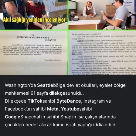
Washington’da
Seattle
bölge devlet okulları, eyalet bölge
mahkemesi 91 sayfa
dilekçe
sunuldu.
Dilekçede
TikTok
sahibi
ByteDance
, Instagram ve
Facebook’un sahibi
Meta
,
Youtube
sahibi
Google
Snapchat’in sahibi Snap’in ise çalışmalarında
çocukları hedef alarak kamu israfı yaptığı iddia edildi.