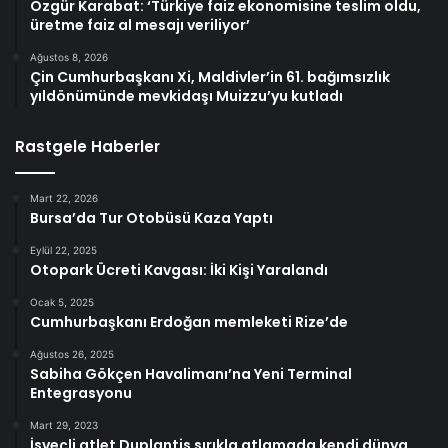
Özgür Karabat: ‘Türkiye faiz ekonomisine teslim oldu,
üretme faiz al mesajı veriliyor’
Ağustos 8, 2026
Çin Cumhurbaşkanı Xi, Maldivler’in 61. bağımsızlık
yıldönümünde mevkidaşı Muizzu’yu kutladı
Rastgele Haberler
Mart 22, 2026
Bursa’da Tur Otobüsü Kaza Yaptı
Eylül 22, 2025
Otopark Ücreti Kavgası: İki Kişi Yaralandı
Ocak 5, 2025
Cumhurbaşkanı Erdoğan memleketi Rize’de
Ağustos 26, 2025
Sabiha Gökçen Havalimanı’na Yeni Terminal
Entegrasyonu
Mart 29, 2023
İsveçli atlet Duplantis sırıkla atlamada kendi dünya