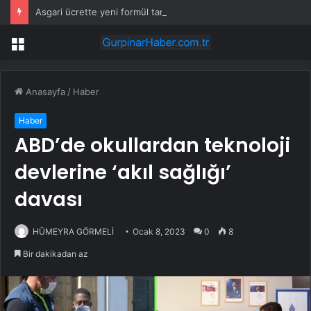
Asgari ücrette yeni formül tartışma yarattı! İşçi ve işveren karşı karşıya
Menü
Anasayfa
/
Haber
Haber
ABD’de okullardan teknoloji
devlerine ‘akıl sağlığı’
davası
HÜMEYRA GÖRMELİ
Ocak 8, 2023
0
8
Bir dakikadan az