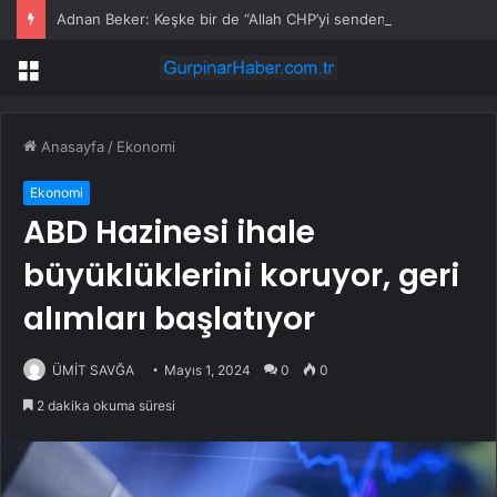
Adnan Beker: Keşke bir de “Allah CHP’yi senden korusun” deseymişim
Menü
Anasayfa
/
Ekonomi
Ekonomi
ABD Hazinesi ihale
büyüklüklerini koruyor, geri
alımları başlatıyor
ÜMİT SAVĞA
Mayıs 1, 2024
0
0
2 dakika okuma süresi