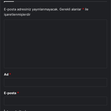
E-posta adresiniz yayınlanmayacak.
Gerekli alanlar
*
ile
işaretlenmişlerdir
Y
o
r
u
m
*
Ad
*
E-posta
*